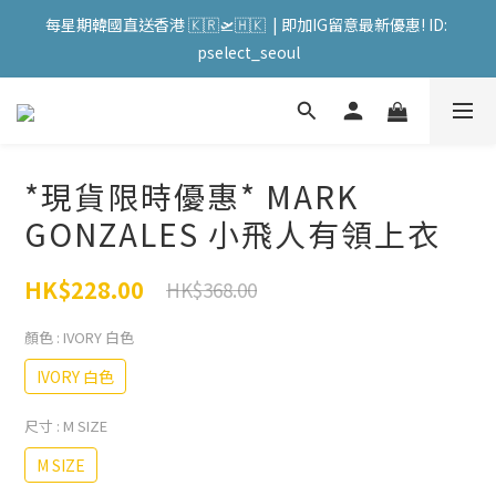
每星期韓國直送香港 🇰🇷🛫🇭🇰  | 即加IG留意最新優惠! ID: 
會員購物滿HKD599寄送 順豐站 / 順便智能櫃 免運費! (果汁/韓國
pselect_seoul
被/直播商品除外) | FACEBOOK: PATC遊走泡菜國
會員購物滿HKD599寄送 順豐站 / 順便智能櫃 免運費! (果汁/韓國
被/直播商品除外) | FACEBOOK: PATC遊走泡菜國
*現貨限時優惠* MARK
GONZALES 小飛人有領上衣
HK$228.00
HK$368.00
顏色
: IVORY 白色
IVORY 白色
尺寸
: M SIZE
M SIZE