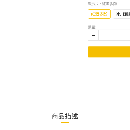
款式：
: 紅酒多酚
紅酒多酚
冰川潤
數量
商品描述