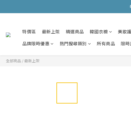
會員購物滿HKD599寄
會員購物滿HKD599寄
特價區
最新上架
精選商品
韓國衣櫥
美妝
品牌限時優惠
熱門搜尋類別
所有商品
限時
全部商品
/
最新上架