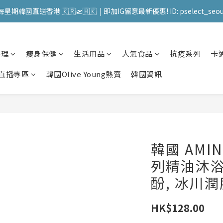
送 順豐站 / 順便智能櫃 免運費! (果汁/韓國被/直播商品除外) | FACEBO
每星期韓國直送香港 🇰🇷🛫🇭🇰  | 即加IG留意最新優惠! ID: pselect_seou
送 順豐站 / 順便智能櫃 免運費! (果汁/韓國被/直播商品除外) | FACEBO
護理
瘦身保健
生活用品
人氣食品
抗疫系列
卡
直播專區
韓國Olive Young熱賣
韓國資訊
韓國 AMI
列精油沐浴露
酚, 冰川潤
HK$128.00