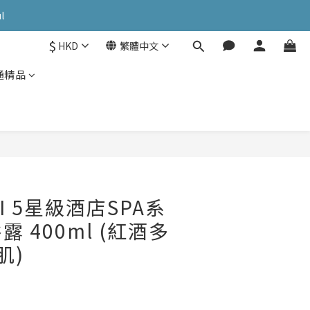
OK: PATC遊走泡菜國
l
$
HKD
繁體中文
OK: PATC遊走泡菜國
通精品
NI 5星級酒店SPA系
 400ml (紅酒多
肌)