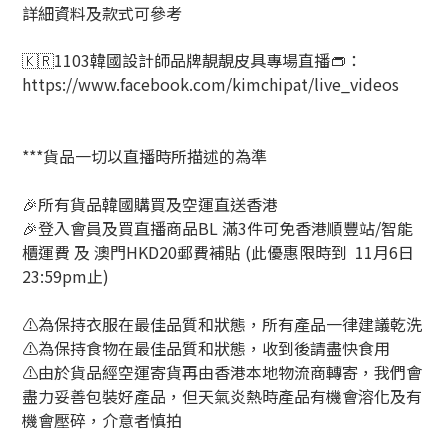
詳細資料及款式可參考
🇰🇷1103韓國設計師品牌靚靚皮具專場直播👝：
https://www.facebook.com/kimchipat/live_videos
***貨品一切以直播時所描述的為準
🎉所有貨品韓國購買及空運直送香港
🎉登入會員及買直播商品BL 滿3件可免香港順豐站/智能
櫃運費 及 澳門HKD20郵費補貼 (此優惠限時到 11月6日
23:59pm止)
⚠️為保持衣服在最佳品質和狀態，所有產品一律建議乾洗
⚠️為保持食物在最佳品質和狀態，收到後請盡快食用
⚠️由於貨品經空運寄貨再由香港本地物流商轉寄，我們會
盡力妥善包裝好產品，但天氣炎熱時產品有機會溶化及有
機會壓碎，介意者慎拍