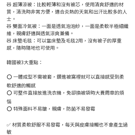
🧸 超薄涼被：比較輕薄和沒有被芯，使用清爽舒適的材
質，清洗時非常方便，適合炎熱的天氣和出汗比較多的人
士。
🧸 雙面冷氣被：一面是透氣泡泡紗，一面是柔軟半極細纖
維，親膚舒適與透氣涼爽兼備。
🧸 床墊毛毯：可以當床墊及毛毯2用，沒有被子的厚重
感，隨時隨地也可使用。
韓國被3大重點：
⭕ 一體成型不需被套，鑽進被窩裡就可以直接感受到柔
軟舒適的觸感
⭕ 可整件直接放進洗衣機，免卻換被袋時大費周章的煩
惱
⭕ 特殊面料不易皺，親膚，防菌不易發霉
✅ 材質柔軟舒服不易發霉，每天與皮膚接觸也不會產生過
敏