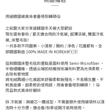
用過韓國被真係會番唔到轉頭🤤
之前跟大家分享過韓國冬天被大受歡迎
現在還有春秋 / 夏天適合用的冷氣被, 超薄涼被, 雙面冷氣
被, 床墊毛毯!
一共多款不同圖案，小清新 / 簡約 / 淨色 / 花邊都有，全
部韓國製造 100% MADE IN KOREA💯🇰🇷
這款韓國床墊毛毯的重點是面料使用 Semi-Microfiber ，
半極細纖維，透過尖端的紡織技術讓布料更為光滑柔軟，
去除有害物質
將毛絨再細小化摸起來舒服柔軟無殘毛，不易積灰塵、不
剌激皮膚，超柔軟的使用感，用後會番唔到轉頭！！🤤
而且款式真係好靚🧸
🧸 冷氣被：與被芯一體成型，不需要額外使用被袋所以清
洗時十分方便，適合春/秋季或開冷氣時使用。