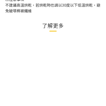
不建議高溫烘乾，若烘乾時也請以
30
度以下低溫烘乾，避
免破壞棉被纖維
了解更多