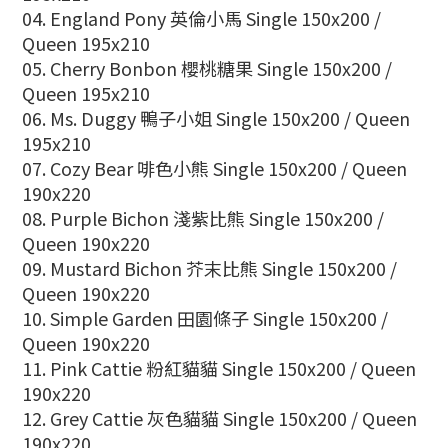
04. England Pony 英倫小馬
Single 150x200 /
Queen 195x210
05. Cherry Bonbon 櫻桃糖果
Single 150x200 /
Queen 195x210
06. Ms. Duggy 鴨子小姐
Single 150x200 / Queen
195x210
07. Cozy Bear 啡色小熊
Single 150x200 / Queen
190x220
08. Purple Bichon 淺紫比熊
Single 150x200 /
Queen 190x220
09. Mustard Bichon 芥末
比熊
Single 150x200 /
Queen 190x220
10. Simple Garden 田園條子
Single 150x200 /
Queen 190x220
11. Pink Cattie 粉紅貓貓
Single 150x200 / Queen
190x220
12. Grey
Cattie 灰色貓貓
Single 150x200 / Queen
190x220