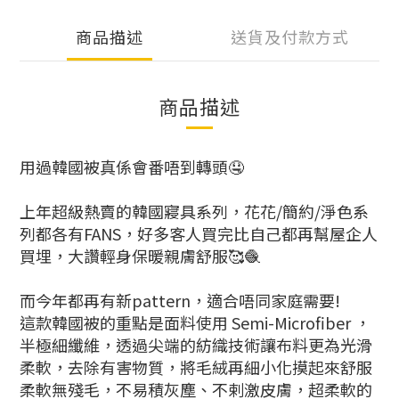
商品描述
送貨及付款方式
商品描述
用過韓國被真係會番唔到轉頭🤤
上年超級熱賣的韓國寢具系列，花花/簡約/淨色系
列都各有FANS，好多客人買完比自己都再幫屋企人
買埋，大讚輕身保暖親膚舒服🥰🧶
而今年都再有新pattern，適合唔同家庭需要!
這款韓國被的重點是面料使用 Semi-Microfiber ，
半極細纖維，透過尖端的紡織技術讓布料更為光滑
柔軟，去除有害物質，將毛絨再細小化摸起來舒服
柔軟無殘毛，不易積灰塵、不剌激皮膚，超柔軟的