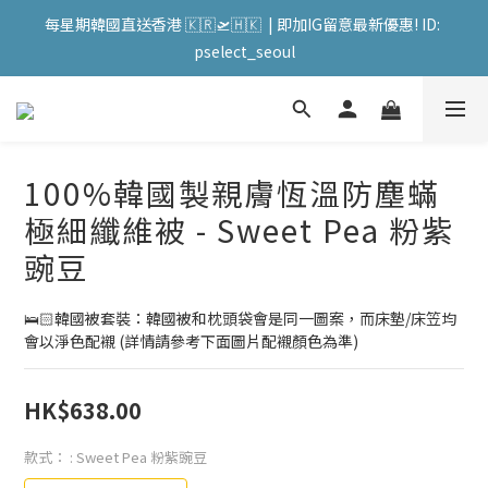
會員購物滿HKD599寄送 順豐站 / 順便智能櫃 免運費! (果汁/韓國
每星期韓國直送香港 🇰🇷🛫🇭🇰  | 即加IG留意最新優惠! ID: 
被/直播商品除外) | FACEBOOK: PATC遊走泡菜國
pselect_seoul
會員購物滿HKD599寄送 順豐站 / 順便智能櫃 免運費! (果汁/韓國
被/直播商品除外) | FACEBOOK: PATC遊走泡菜國
100%韓國製親膚恆溫防塵蟎
極細纖維被 - Sweet Pea 粉紫
豌豆
🛌🏻韓國被套裝：韓國被和枕頭袋會是同一圖案，而床墊/床笠均
會以淨色配襯 (詳情請參考下面圖片配襯顏色為準)
HK$638.00
款式：
: Sweet Pea 粉紫豌豆