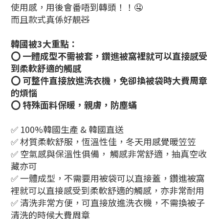
使用感，用後會番唔到轉頭！！🤤
而且款式真係好靚🧸
韓國被3大重點：
⭕ 一體成型不需被套，鑽進被窩裡就可以直接感受
到柔軟舒適的觸感
⭕ 可整件直接放進洗衣機，免卻換被袋時大費周章
的煩惱
⭕ 特殊面料保暖，親膚，防塵蟎
✅ 100%韓國生產 & 韓國直送
✅ 材質柔軟舒服，恆溫性佳，冬天用感覺暖笠笠
✅ 空氣感與保溫性俱備， 觸感非常舒適，抽真空收
藏亦可
✅ 一體成型，不需要用被袋可以直接蓋，鑽進被窩
裡就可以直接感受到柔軟舒適的觸感，亦非常耐用
✅ 清洗非常方便，可直接放進洗衣機，不需換被子
清洗的時候大費周章