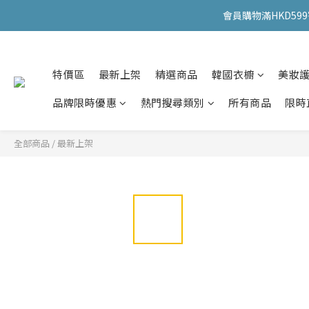
會員購物滿HKD599寄
會員購物滿HKD599寄
特價區
最新上架
精選商品
韓國衣櫥
美妝
會員購物滿HKD599寄
品牌限時優惠
熱門搜尋類別
所有商品
限時
全部商品
/
最新上架