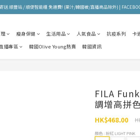
送 順豐站 / 順便智能櫃 免運費! (果汁/韓國被/直播商品除外) | FACEBO
送 順豐站 / 順便智能櫃 免運費! (果汁/韓國被/直播商品除外) | FACEBO
每星期韓國直送香港 🇰🇷🛫🇭🇰  | 即加IG留意最新優惠! ID: pselect_seou
護理
瘦身保健
生活用品
人氣食品
抗疫系列
卡
送 順豐站 / 順便智能櫃 免運費! (果汁/韓國被/直播商品除外) | FACEBO
直播專區
韓國Olive Young熱賣
韓國資訊
FILA Funk
調增高拼
HK$468.00
H
顏色
: 粉紅 LIGHT PINK