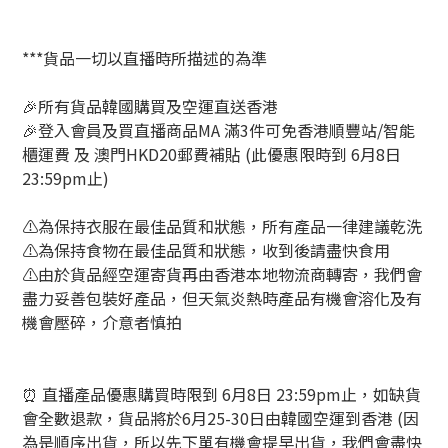
***貨品一切以直播時所描述的為準
🎉所有貨品韓國購買及空運直送香港
🎉登入會員及買直播商品MA 滿3件可免香港順豐站/智能
櫃運費 及 澳門HKD20郵費補貼 (此優惠限時到 6月8日
23:59pm止)
⚠️為保持衣服在最佳品質和狀態，所有產品一律建議乾洗
⚠️為保持食物在最佳品質和狀態，收到後請盡快食用
⚠️由於貨品經空運寄貨再由香港本地物流商轉寄，我們會
盡力妥善包裝好產品，但天氣炎熱時產品有機會溶化及有
機會壓碎，介意者慎拍
⏰ 直播產品優惠購買時限到 6月8日 23:59pm止，如缺貨
會全數退款，貨品將於6月25-30日由韓國空運到香港 (因
為是順序出貨，所以先下單有機會提早出貨，我們會盡快