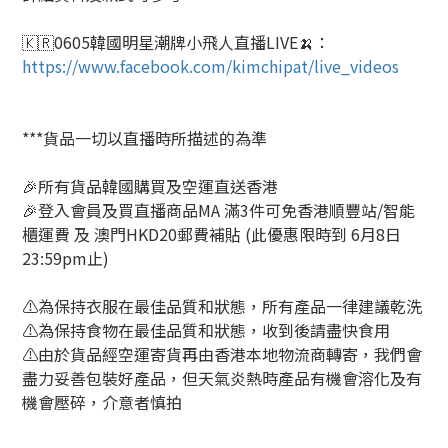
🇰🇷
0605
韓國明星潮牌小飛人直播
LIVE
🍌
：
https://www.facebook.com/kimchipat/live_videos
***貨品一切以直播時所描述的為準
🎉所有貨品韓國購買及空運直送香港
🎉登入會員及買直播商品MA 滿3件可免香港順豐站/智能
櫃運費 及 澳門HKD20郵費補貼 (此優惠限時到 6月8日
23:59pm止)
⚠️為保持衣服在最佳品質和狀態，所有產品一律建議乾洗
⚠️為保持食物在最佳品質和狀態，收到後請盡快食用
⚠️由於貨品經空運寄貨再由香港本地物流商轉寄，我們會
盡力妥善包裝好產品，但天氣炎熱時產品有機會溶化及有
機會壓碎，介意者慎拍