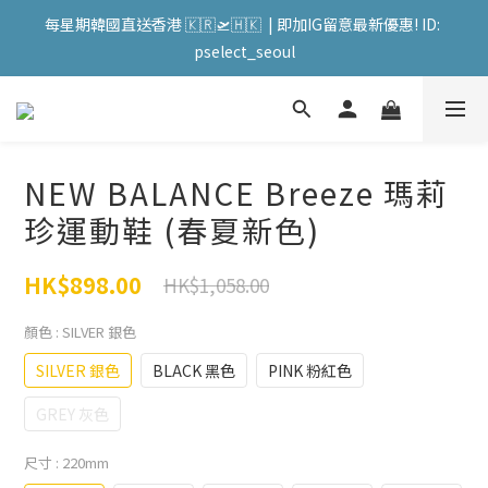
每星期韓國直送香港 🇰🇷🛫🇭🇰  | 即加IG留意最新優惠! ID: 
會員購物滿HKD599寄送 順豐站 / 順便智能櫃 免運費! (果汁/韓國
pselect_seoul
被/直播商品除外) | FACEBOOK: PATC遊走泡菜國
會員購物滿HKD599寄送 順豐站 / 順便智能櫃 免運費! (果汁/韓國
被/直播商品除外) | FACEBOOK: PATC遊走泡菜國
NEW BALANCE Breeze 瑪莉
珍運動鞋 (春夏新色)
HK$898.00
HK$1,058.00
顏色
: SILVER 銀色
SILVER 銀色
BLACK 黑色
PINK 粉紅色
GREY 灰色
尺寸
: 220mm