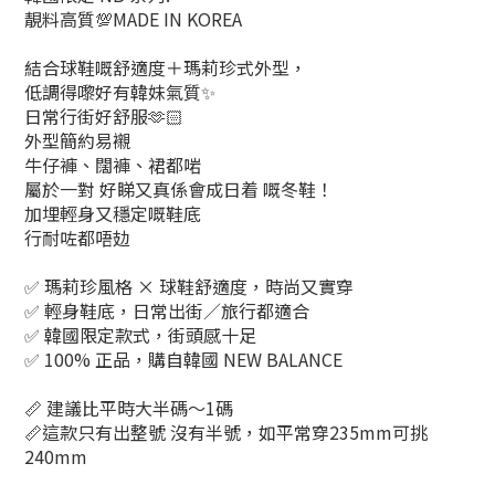
靚料高質💯MADE IN KOREA
結合球鞋嘅舒適度＋瑪莉珍式外型，
低調得嚟好有韓妹氣質✨
日常行街好舒服🫶🏻
外型簡約易襯
牛仔褲、闊褲、裙都啱
屬於一對 好睇又真係會成日着 嘅冬鞋！
加埋輕身又穩定嘅鞋底
行耐咗都唔攰
✅ 瑪莉珍風格 × 球鞋舒適度，時尚又實穿
✅ 輕身鞋底，日常出街／旅行都適合
✅ 韓國限定款式，街頭感十足
✅ 100% 正品，購自韓國 NEW BALANCE
📏 建議比平時大半碼～1碼
📏這款只有出整號 沒有半號，如平常穿235mm可挑
240mm