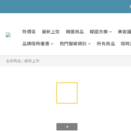
會員購物滿HKD599寄
會員購物滿HKD599寄
特價區
最新上架
精選商品
韓國衣櫥
美妝
品牌限時優惠
熱門搜尋類別
所有商品
限時
全部商品
/
最新上架