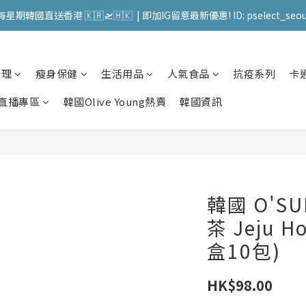
送 順豐站 / 順便智能櫃 免運費! (果汁/韓國被/直播商品除外) | FACEBO
每星期韓國直送香港 🇰🇷🛫🇭🇰  | 即加IG留意最新優惠! ID: pselect_seou
送 順豐站 / 順便智能櫃 免運費! (果汁/韓國被/直播商品除外) | FACEBO
護理
瘦身保健
生活用品
人氣食品
抗疫系列
卡
直播專區
韓國Olive Young熱賣
韓國資訊
韓國 O'S
茶 Jeju Ho
盒10包)
HK$98.00