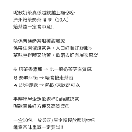
呢款奶茶真係越飲越上癮🥹🥹
濟州焙茶奶茶 🍵🤎（10入）
焙茶控一定會中意‼️
唔係普通奶茶嗰種甜膩感
係帶住濃濃焙茶香，入口好順好舒服✨
茶味重得嚟又唔苦，飲落去好有層次感💯
☕ 焙茶香濃郁 → 比一般奶茶更有質感
🥛 奶味平衡 → 唔會搶走茶香
🔥 即沖即飲 → 熱飲/凍飲都可以
平時喺屋企想飲返杯Cafe感奶茶
呢款真係好方便又高質👏🏻
一盒10包，放公司/屋企慢慢飲都啱🫶🏻
鍾意茶味重嘅一定要試‼️