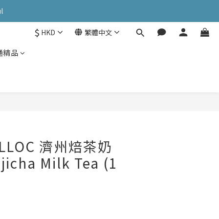
OK: PATC遊走泡菜國
l
$
HKD
繁體中文
OK: PATC遊走泡菜國
通精品
ULLOC 濟州焙茶奶
jicha Milk Tea (1