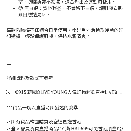
塗，防曬清爽不黏膩，適合外出及運動時使用。
😍 無白痕：質地輕盈，不會留下白痕，讓肌膚看起
來自然透亮✨。
這款防曬棒不僅適合日常使用，還是戶外活動及運動的理
想選擇，輕鬆保護肌膚，保持水潤清爽。
---
詳細資料及款式可參考
🇰🇷0915 韓國OLIVE YOUNG人氣好物超抵直播LIVE🫒：
***貨品一切以直播時所描述的為準
🎉所有貨品韓國購買及空運直送香港
🎉登入會員及買直播商品OY 滿 HKD699可免香港順豐站/