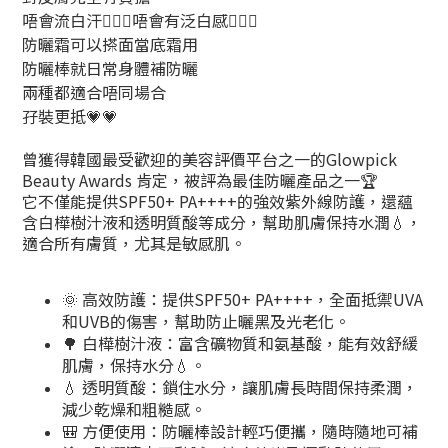
唔會流白汗🙅🏻‍♀️唔會有泛白感🙅🏻‍♀️
防曬霜可以搽面當底霜用
防曬棒就日常身體補防曬
兩種都適合唔同場合
孖裝更抵💗💗
曾獲得韓國最受歡迎的美容評價平台之一的Glowpick
Beauty Awards 肯定，被評為最佳防曬產品之一🏆
它不僅能提供SPF50+ PA++++的強效紫外線防護，還蘊
含白樺樹汁液和透明質酸等成分，幫助肌膚保持水潤💧，
適合所有膚質，尤其是敏感肌。
🌞 高效防護：提供SPF50+ PA++++，全面抵禦UVA
和UVB的傷害，幫助防止曬黑及光老化。
🌳 白樺樹汁液：富含礦物質和氨基酸，能有效舒緩
肌膚，保持水分💧。
💧 透明質酸：鎖住水分，讓肌膚長時間保持柔潤，
減少乾燥和粗糙感。
🎒 方便使用：防曬棒設計輕巧便攜，隨時隨地可補