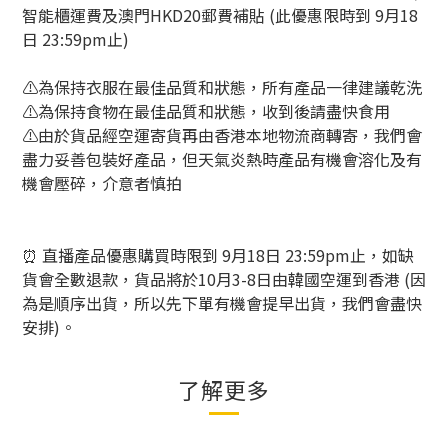
智能櫃運費及澳門HKD20郵費補貼 (此優惠限時到 9月18
日 23:59pm止)
⚠️為保持衣服在最佳品質和狀態，所有產品一律建議乾洗
⚠️為保持食物在最佳品質和狀態，收到後請盡快食用
⚠️由於貨品經空運寄貨再由香港本地物流商轉寄，我們會
盡力妥善包裝好產品，但天氣炎熱時產品有機會溶化及有
機會壓碎，介意者慎拍
⏰
直播產品優惠購買時限到
9
月
18
日
23:59pm
止，如缺
貨會全數退款，貨品將於
10
月
3-8
日由韓國空運到香港
(
因
為是順序出貨，所以先下單有機會提早出貨，我們會盡快
安排
)
。
了解更多