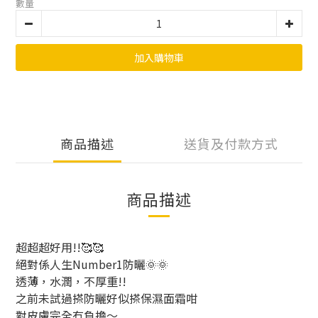
數量
加入購物車
商品描述
送貨及付款方式
商品描述
超超超好用!!🥰🥰
絕對係人生Number1防曬🌞🌞
透薄，水潤，不厚重!!
之前未試過搽防曬好似搽保濕面霜咁
對皮膚完全冇負擔～