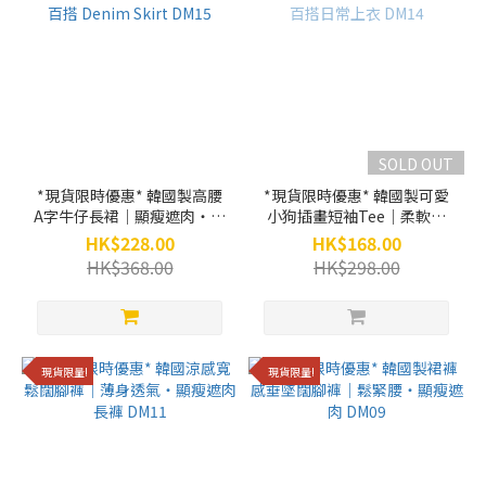
SOLD OUT
*現貨限時優惠* 韓國製高腰
*現貨限時優惠* 韓國製可愛
A字牛仔長裙｜顯瘦遮肉・慵
小狗插畫短袖Tee｜柔軟親
懶感百搭 Denim Skirt DM15
膚・百搭日常上衣 DM14
HK$228.00
HK$168.00
HK$368.00
HK$298.00
現貨限量!
現貨限量!