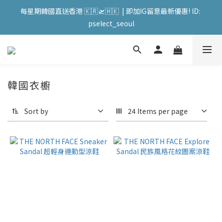
會員購物滿HKD599寄送 順豐站 / 順便智能櫃 免運費! (果汁/韓國
每星期韓國直送香港 🇰🇷🛫🇭🇰  | 即加IG留意最新優惠! ID: 
被/直播商品除外) | FACEBOOK: PATC遊走泡菜國
pselect_seoul
會員購物滿HKD599寄送 順豐站 / 順便智能櫃 免運費! (果汁/韓國
被/直播商品除外) | FACEBOOK: PATC遊走泡菜國
韓國衣櫥
Sort by
24 Items per page