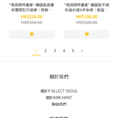
*現貨限時優惠* 韓國製高腰
*現貨限時優惠* 韓國製不規
收腹塑形打底褲｜修飾小
則設計感A字傘裙｜輕盈遮
腹・提拉包覆 Tummy
肉・橡筋腰超彈性 DM04
HK$228.00
HK$198.00
Control Pants DM08
HK$358.00
HK$328.00
1
2
3
4
5
關於我們
關於P SELECT SEOUL
關於KIMCHIPAT
聯絡我們