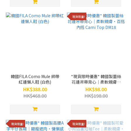
現貨限量!
韓國FILA Como Mule 綁帶
*現貨限時優惠* 韓國製蕾絲
紅邊懶人鞋 (白色)
花邊吊帶背心｜柔軟親膚・
百搭內搭 Cami Top DM18
HK$388.00
HK$98.00
HK$468.00
HK$198.00
現貨限量!
現貨限量!