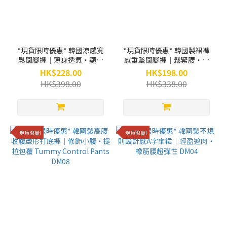
*現貨限時優惠* 韓國涼感寬
*現貨限時優惠* 韓國製裙褲
鬆闊腳褲｜薄身透氣・顯瘦
感垂墜闊腳褲｜鬆緊腰・顯
遮肉長褲 DM11
瘦遮肉 DM09
HK$228.00
HK$198.00
HK$398.00
HK$338.00
現貨限量!
現貨限量!