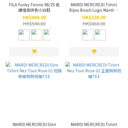
FILA Funky Tennis 98/25 低
MARDI MERCREDI Tshirt
調增高拼色小白鞋
Bijou Brush Logo Mardi 水
晶香水樽大字拼色TEE
HK$468.00
HK$338.00
HK$548.00
HK$468.00
MARDI MERCREDI Slim
MARDI MERCREDI Tshirt