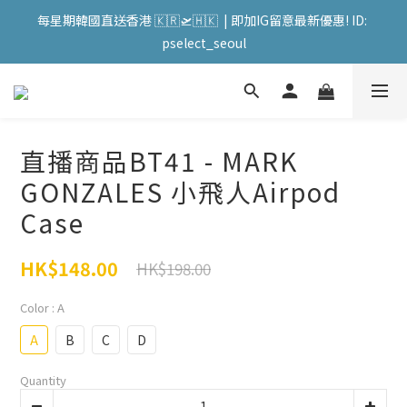
會員購物滿HKD599寄送 順豐站 / 順便智能櫃 免運費! (果汁/韓國
每星期韓國直送香港 🇰🇷🛫🇭🇰  | 即加IG留意最新優惠! ID: 
被/直播商品除外) | FACEBOOK: PATC遊走泡菜國
pselect_seoul
會員購物滿HKD599寄送 順豐站 / 順便智能櫃 免運費! (果汁/韓國
被/直播商品除外) | FACEBOOK: PATC遊走泡菜國
直播商品BT41 - MARK
GONZALES 小飛人Airpod
Case
HK$148.00
HK$198.00
Color
: A
A
B
C
D
Quantity