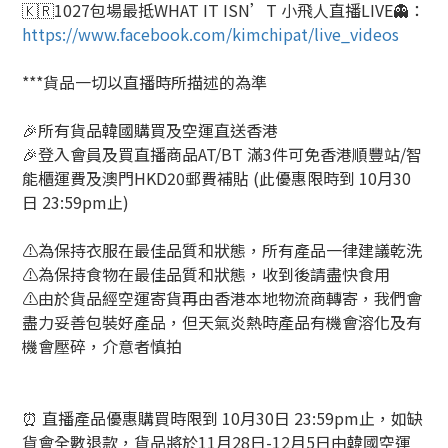
🇰🇷
1027
包場最抵
WHAT IT ISN’T
小飛人直播
LIVE
👻
：
https://www.facebook.com/kimchipat/live_videos
***貨品一切以直播時所描述的為準
🎉所有貨品韓國購買及空運直送香港
🎉登入會員及買直播商品AT/BT 滿3件可免香港順豐站/智
能櫃運費及澳門HKD20郵費補貼 (此優惠限時到 10月30
日 23:59pm止)
⚠️為保持衣服在最佳品質和狀態，所有產品一律建議乾洗
⚠️為保持食物在最佳品質和狀態，收到後請盡快食用
⚠️由於貨品經空運寄貨再由香港本地物流商轉寄，我們會
盡力妥善包裝好產品，但天氣炎熱時產品有機會溶化及有
機會壓碎，介意者慎拍
⏰
直播產品優惠購買時限到
10
月
30
日
23:59pm
止，如缺
貨會全數退款，貨品將於
11
月
28
日
-12
月
5
日由韓國空運