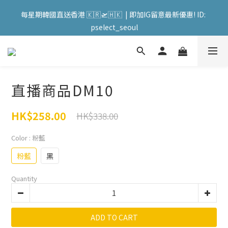
會員購物滿HKD599寄送 順豐站 / 順便智能櫃 免運費! (果汁/韓國
每星期韓國直送香港 🇰🇷🛫🇭🇰  | 即加IG留意最新優惠! ID: 
被/直播商品除外) | FACEBOOK: PATC遊走泡菜國
pselect_seoul
會員購物滿HKD599寄送 順豐站 / 順便智能櫃 免運費! (果汁/韓國
被/直播商品除外) | FACEBOOK: PATC遊走泡菜國
直播商品DM10
HK$258.00
HK$338.00
Color
: 粉藍
粉藍
黑
Quantity
ADD TO CART