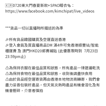
🇰🇷0720東大門春夏新款+SPAO睡衣🥯：
https://www.facebook.com/kimchipat/live_videos
***貨品一切以直播時所描述的為準
🎉所有貨品韓國購買及空運直送香港
🎉登入會員及買直播商品DM 滿4件可免香港順豐站/智能
櫃運費 及 澳門HKD20郵費補貼 (此優惠限時到 7月23日
23:59pm止)
⚠️為保持衣服在最佳品質和狀態，所有產品一律建議乾洗
⚠️為保持食物在最佳品質和狀態，收到後請盡快食用
⚠️由於貨品經空運寄貨再由香港本地物流商轉寄，我們會
盡力妥善包裝好產品，但天氣炎熱時產品有機會溶化及有
機會壓碎，介意者慎拍