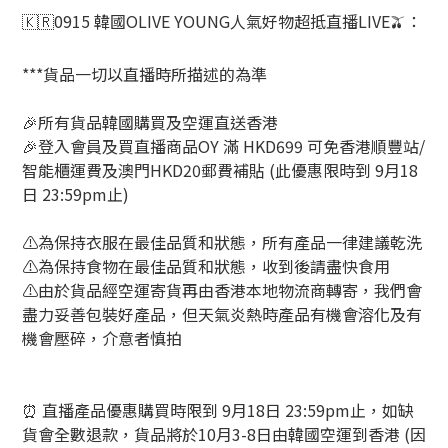
🇰🇷0915 韓國OLIVE YOUNG人氣好物超抵直播LIVE🫒：
***貨品一切以直播時所描述的為準
🎉所有貨品韓國購買及空運直送香港
🎉登入會員及買直播商品OY 滿 HKD699 可免香港順豐站/
智能櫃運費及澳門HKD20郵費補貼 (此優惠限時到 9月18
日 23:59pm止)
⚠️為保持衣服在最佳品質和狀態，所有產品一律建議乾洗
⚠️為保持食物在最佳品質和狀態，收到後請盡快食用
⚠️由於貨品經空運寄貨再由香港本地物流商轉寄，我們會
盡力妥善包裝好產品，但天氣炎熱時產品有機會溶化及有
機會壓碎，介意者慎拍
⏰
直播產品優惠購買時限到
9
月
18
日
23:59pm
止，如缺
貨會全數退款，貨品將於
10
月
3-8
日由韓國空運到香港
(
因