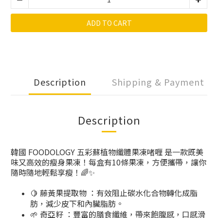
ADD TO CART
Description
Shipping & Payment
Description
韓國 FOODOLOGY 五彩蘇植物纖體果凍啫喱 是一款既美
味又高效的瘦身果凍！每盒有10條果凍，方便攜帶，讓你
隨時隨地輕鬆享瘦！🌈✨
🍋 藤黃果提取物 ：有效阻止碳水化合物轉化成脂
肪，減少皮下和內臟脂肪。
🌱 奇亞籽 ：豐富的膳食纖維，帶來飽腹感，口感滑