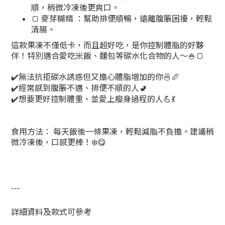
順，稍微冷凍後更爽口。
🍞 麥芽糊精 ：幫助排便順暢，遠離腹脹困擾，輕鬆
清腸。
這款果凍不僅低卡，而且超好吃，是你控制體脂的好夥
伴！特別適合愛吃米飯、麵包等碳水化合物的人～🍚🍞
✔️
無法抗拒碳水誘惑但又擔心體脂增加的你🍜🥖
✔️
經常感到腹脹不適、排便不順的人🚽
✔️
想要更好控制體重、並愛上瘦身過程的人💪💃
食用方法： 每天飯後一條果凍，輕鬆減脂不負擔。建議稍
微冷凍後，口感更棒！❄️😋
---
詳細資料及款式可參考