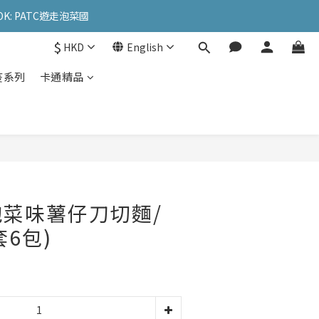
OK: PATC遊走泡菜國
OK: PATC遊走泡菜國
$
HKD
English
l
疫系列
卡通精品
OK: PATC遊走泡菜國
菜味薯仔刀切麵/
套6包)