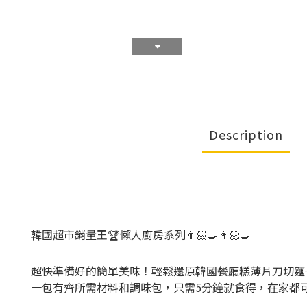
Description
韓國超市銷量王🏆懶人廚房系列👨🏻‍🍳👩🏻‍🍳
超快準備好的簡單美味！輕鬆還原韓國餐廳糕薄片刀切麵~
一包有齊所需材料和調味包，只需5分鐘就食得，在家都可以輕