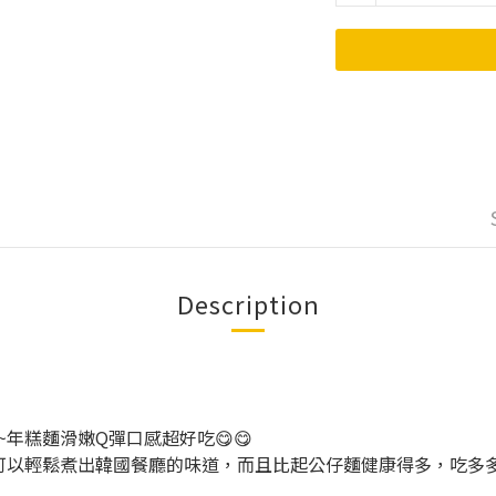
Description
年糕麵滑嫩Q彈口感超好吃😋😋
鬆煮出韓國餐廳的味道，而且比起公仔麵健康得多，吃多多都不怕，懶