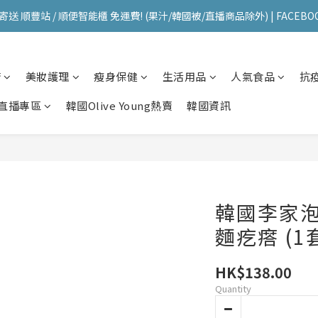
送 順豐站 / 順便智能櫃 免運費! (果汁/韓國被/直播商品除外) | FACEBO
送 順豐站 / 順便智能櫃 免運費! (果汁/韓國被/直播商品除外) | FACEBO
每星期韓國直送香港 🇰🇷🛫🇭🇰  | 即加IG留意最新優惠! ID: pselect_seou
櫥
美妝護理
瘦身保健
生活用品
人氣食品
抗
送 順豐站 / 順便智能櫃 免運費! (果汁/韓國被/直播商品除外) | FACEBO
直播專區
韓國Olive Young熱賣
韓國資訊
韓國李家泡
麵疙瘩 (1
HK$138.00
Quantity