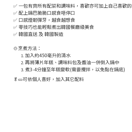
✅ 一包有齊所有配菜和調味料，喜歡亦可加上自己喜歡的
✅ 配上鍋巴脆脆口感食唔停口
✅ 口感煙韌彈牙，越食越想食
✅ 零技巧也能輕鬆煮出韓國餐廳級美食
✅ 韓國直送 及 韓國製造
🍲烹煮方法：
加入約450毫升的清水
再將薄片年糕、調味料包及醬油一併倒入鍋中
煮3-4分鐘至年糕變軟(需要攪拌，以免黏在鍋底)
🥬🥒可依個人喜好，加入其它配料