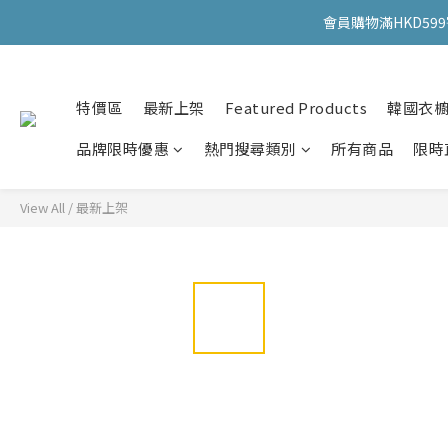
會員購物滿HKD599寄
會員購物滿HKD599寄
特價區
最新上架
Featured Products
韓國衣
會員購物滿HKD599寄
品牌限時優惠
熱門搜尋類別
所有商品
限時
View All
/
最新上架