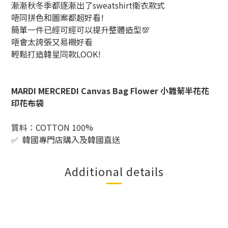
漸漸秋冬季都逐漸出了sweatshirt衛衣款式
唔同拼色和圖案都超好看!
簡單一件已經可經可以提升整體造型💯
唔會太誇張又易襯好看
輕鬆打造韓星同款
LOOK!
MARDI MERCREDI Canvas Bag Flower 小雛菊半花花
印花布袋
質料：COTTON 100%
✅
韓國專門店購入及韓國直送
Additional details