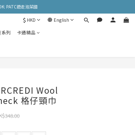
OK: PATC遊走泡菜國
OK: PATC遊走泡菜國
$
HKD
English
l
疫系列
卡通精品
OK: PATC遊走泡菜國
RCREDI Wool
 Check 格仔頸巾
K$348.00