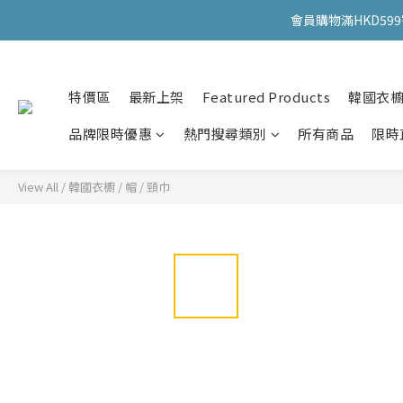
會員購物滿HKD599寄
會員購物滿HKD599寄
特價區
最新上架
Featured Products
韓國衣
會員購物滿HKD599寄
品牌限時優惠
熱門搜尋類別
所有商品
限時
View All
/
韓國衣櫥
/
帽 / 頸巾