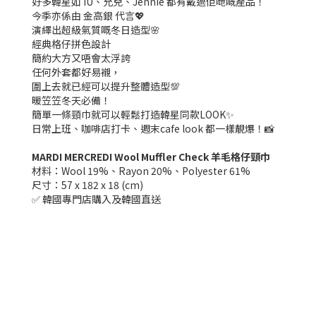
好多韓星如 IU、允兒、Jennie 都有戴過佢哋嘅產品！
今季亦係由 金高銀 代言💖
演繹出超級氣質嘅冬日造型🌸
經典格仔拼色設計
簡約大方又唔會太浮誇
任何外套都好易襯，
圍上去就已經可以提升整體造型💯
暖笠笠冬天必備！
簡單一條頸巾就可以輕鬆打造韓星同款LOOK✨
日常上班、咖啡店打卡、週末cafe look 都一樣靚爆！📸
MARDI MERCREDI Wool Muffler Check 羊毛格仔頸巾
材料：Wool 19%、Rayon 20%、Polyester 61%
尺寸：57 x 182 x 18 (cm)
✅ 韓國專門店購入及韓國直送