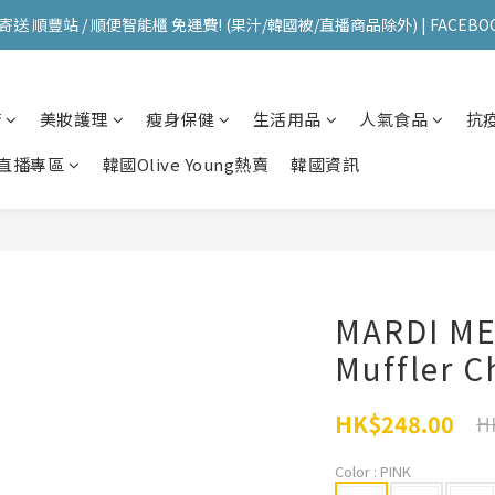
送 順豐站 / 順便智能櫃 免運費! (果汁/韓國被/直播商品除外) | FACEBO
送 順豐站 / 順便智能櫃 免運費! (果汁/韓國被/直播商品除外) | FACEBO
每星期韓國直送香港 🇰🇷🛫🇭🇰  | 即加IG留意最新優惠! ID: pselect_seou
櫥
美妝護理
瘦身保健
生活用品
人氣食品
抗
送 順豐站 / 順便智能櫃 免運費! (果汁/韓國被/直播商品除外) | FACEBO
直播專區
韓國Olive Young熱賣
韓國資訊
MARDI ME
Muffler
HK$248.00
H
Color
: PINK