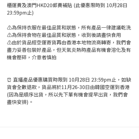
櫃運費及澳門HKD20郵費補貼 (此優惠限時到 10月28日
23:59pm止)
⚠️為保持衣服在最佳品質和狀態，所有產品一律建議乾洗
⚠️為保持食物在最佳品質和狀態，收到後請盡快食用
⚠️由於貨品經空運寄貨再由香港本地物流商轉寄，我們會
盡力妥善包裝好產品，但天氣炎熱時產品有機會溶化及有
機會壓碎，介意者慎拍
⏰ 直播產品優惠購買時限到 10月28日 23:59pm止，如缺
貨會全數退款，貨品將於11月26-30日由韓國空運到香港
(因為是順序出貨，所以先下單有機會提早出貨，我們會
盡快安排)。