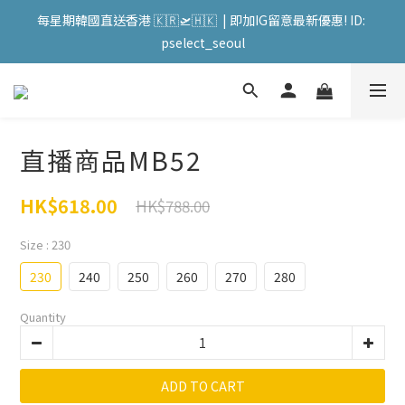
會員購物滿HKD599寄送 順豐站 / 順便智能櫃 免運費! (果汁/韓國
每星期韓國直送香港 🇰🇷🛫🇭🇰  | 即加IG留意最新優惠! ID: 
被/直播商品除外) | FACEBOOK: PATC遊走泡菜國
pselect_seoul
會員購物滿HKD599寄送 順豐站 / 順便智能櫃 免運費! (果汁/韓國
被/直播商品除外) | FACEBOOK: PATC遊走泡菜國
直播商品MB52
HK$618.00
HK$788.00
Size
: 230
230
240
250
260
270
280
Quantity
ADD TO CART