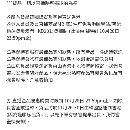
***貨品一切以直播時所描述的為準
🎉所有貨品韓國購買及空運直送香港
🎉登入會員及買直播商品MB 滿3件可免香港順豐站/智能
櫃運費及澳門HKD20郵費補貼 (此優惠限時到 10月28日
23:59pm止)
⚠️為保持衣服在最佳品質和狀態，所有產品一律建議乾洗
⚠️為保持食物在最佳品質和狀態，收到後請盡快食用
⚠️由於貨品經空運寄貨再由香港本地物流商轉寄，我們會
盡力妥善包裝好產品，但天氣炎熱時產品有機會溶化及有
機會壓碎，介意者慎拍
⏰ 直播產品優惠購買時限到 10月28日 23:59pm止，如缺
貨會全數退款，貨品將於11月26-30日由韓國空運到香港
(因為是順序出貨，所以先下單有機會提早出貨，我們會
盡快安排)。