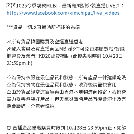
🇰🇷1025今季靚款MLB! - 最新鞋/帽/衫/袋直播LIVE🏈
：
https://www.facebook.com/kimchipat/live_videos
***貨品一切以直播時所描述的為準
🎉所有貨品韓國購買及空運直送香港
🎉登入會員及買直播商品MB 滿3件可免香港順豐站/智能
櫃運費及澳門HKD20郵費補貼 (此優惠限時到 10月28日
23:59pm止)
⚠️為保持衣服在最佳品質和狀態，所有產品一律建議乾洗
⚠️為保持食物在最佳品質和狀態，收到後請盡快食用
⚠️由於貨品經空運寄貨再由香港本地物流商轉寄，我們會
盡力妥善包裝好產品，但天氣炎熱時產品有機會溶化及有
機會壓碎，介意者慎拍
⏰ 直播產品優惠購買時限到 10月28日 23:59pm止，如缺