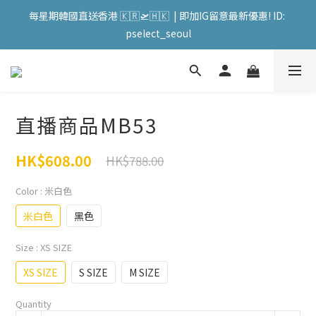
會員購物滿HKD599寄送 順豐站 / 順便智能櫃 免運費! (果汁/韓國
每星期韓國直送香港 🇰🇷🛫🇭🇰  | 即加IG留意最新優惠! ID: 
被/直播商品除外) | FACEBOOK: PATC遊走泡菜國
pselect_seoul
會員購物滿HKD599寄送 順豐站 / 順便智能櫃 免運費! (果汁/韓國
被/直播商品除外) | FACEBOOK: PATC遊走泡菜國
直播商品MB53
HK$608.00
HK$788.00
Color
: 米白色
米白色
黑色
Size
: XS SIZE
XS SIZE
S SIZE
M SIZE
Quantity