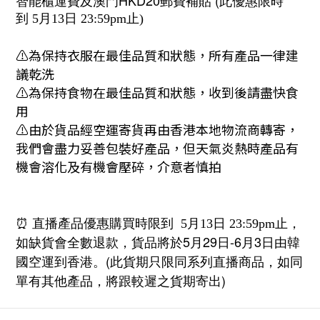
智能櫃運費及澳門HKD20郵費補貼 (此優惠
限時
到 5月13日 23:59pm止)
⚠️為保持衣服在最佳品質和狀態，所有產品一律建
議乾洗
⚠️為保持食物在最佳品質和狀態，收到後請盡快食
用
⚠️由於貨品經空運寄貨再由香港本地物流商轉寄，
我們會盡力妥善包裝好產品，但天氣炎熱時產品有
機會溶化及有機會壓碎，介意者慎拍
⏰
直播產品優惠購買時限到 5月13日 23:59pm止，
5月29日-6月3日
韓
如缺貨會全數退款，貨品將於
由
國
(
空運到香港。
此貨期只限同系列直播商品，如同
)
單有其他產品，將跟較遲之貨期寄出