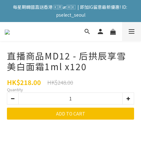
會員購物滿HKD599寄送 順豐站 / 順便智能櫃 免運費! (果汁/韓國
每星期韓國直送香港 🇰🇷🛫🇭🇰  | 即加IG留意最新優惠! ID: 
被/直播商品除外) | FACEBOOK: PATC遊走泡菜國
pselect_seoul
會員購物滿HKD599寄送 順豐站 / 順便智能櫃 免運費! (果汁/韓國
被/直播商品除外) | FACEBOOK: PATC遊走泡菜國
直播商品MD12 - 后拱辰享雪
美白面霜1ml x120
HK$218.00
HK$248.00
Quantity
ADD TO CART