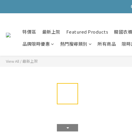
會員購物滿HKD599寄
會員購物滿HKD599寄
特價區
最新上架
Featured Products
韓國衣
品牌限時優惠
熱門搜尋類別
所有商品
限時
View All
/
最新上架