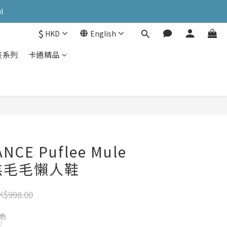
OK: PATC遊走泡菜國
l
$
HKD
English
OK: PATC遊走泡菜國
疫系列
卡通精品
NCE Puflee Mule
羊羔毛毛懶人鞋
K$998.00
杏色