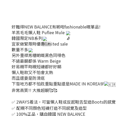
好難得NEW BALANCE有啲咁fashionable嘅單品!
羊羔毛毛懶人鞋 Puflee Mule
韓國限定NB系列
宜家做緊限時優惠limited sale
數量不多
另外重襟污糟啲嘅黑色同啡色
不過最靚都係 Warm Beige
好易襯平時襯短襪都好好睇
懶人鞋款又不怕會太熱
而且還要是防滑底
下雪地方都不怕跣重點重點還是MADE IN KOREA💯
非常高質!! 大推超靚🥰🥰
✅
2
WAYS着法，可當懶人鞋或反起鞋舌型造Boots的感覺
✅
配襯不同顏色短襪打造不同感覺及造型
✅ 100%正品，購自韓國 NEW BALANCE