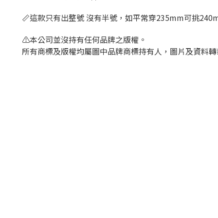
📏這款只有出整號 沒有半號，如平常穿235mm可挑240
⚠️本公司並沒持有任何品牌之版權。
所有商標及版權均屬圖中品牌商標持有人，圖片及資料轉