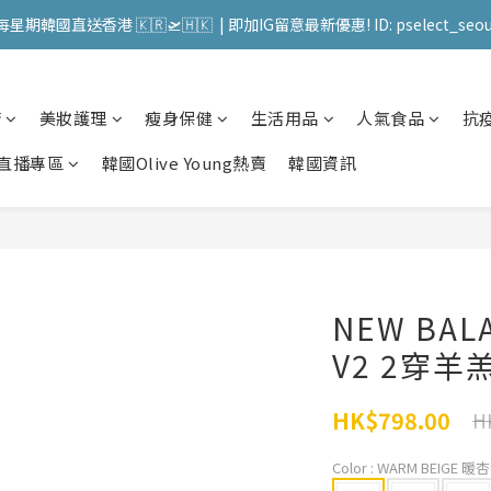
送 順豐站 / 順便智能櫃 免運費! (果汁/韓國被/直播商品除外) | FACEBO
每星期韓國直送香港 🇰🇷🛫🇭🇰  | 即加IG留意最新優惠! ID: pselect_seou
送 順豐站 / 順便智能櫃 免運費! (果汁/韓國被/直播商品除外) | FACEBO
櫥
美妝護理
瘦身保健
生活用品
人氣食品
抗
直播專區
韓國Olive Young熱賣
韓國資訊
NEW BALA
V2 2穿
HK$798.00
H
Color
: WARM BEIGE 暖