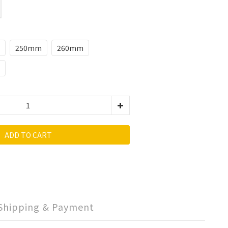
250mm
260mm
ADD TO CART
Shipping & Payment