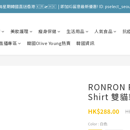
送 順豐站 / 順便智能櫃 免運費! (果汁/韓國被/直播商品除外) | FACEBO
每星期韓國直送香港 🇰🇷🛫🇭🇰  | 即加IG留意最新優惠! ID: pselect_seou
送 順豐站 / 順便智能櫃 免運費! (果汁/韓國被/直播商品除外) | FACEBO
櫥
美妝護理
瘦身保健
生活用品
人氣食品
抗
直播專區
韓國Olive Young熱賣
韓國資訊
RONRON R
Shirt 
HK$288.00
H
Color
: 白色