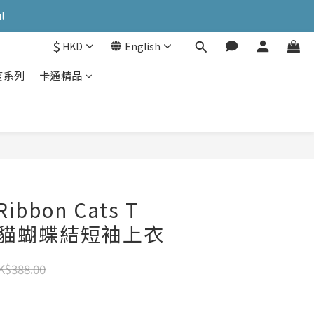
OK: PATC遊走泡菜國
l
$
HKD
English
OK: PATC遊走泡菜國
疫系列
卡通精品
ibbon Cats T
雙貓貓蝴蝶結短袖上衣
K$388.00