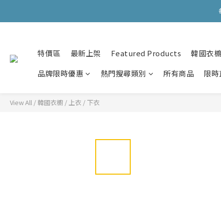
會員購物滿HKD599寄
會員購物滿HKD599寄
特價區
最新上架
Featured Products
韓國衣
品牌限時優惠
熱門搜尋類別
所有商品
限時
View All
/
韓國衣櫥
/
上衣 / 下衣