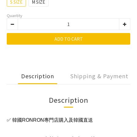
S SIZE
M SIZE
Quantity
ADD TO CART
Description
Shipping & Payment
Description
✅ 韓國RONRON專門店購入及韓國直送