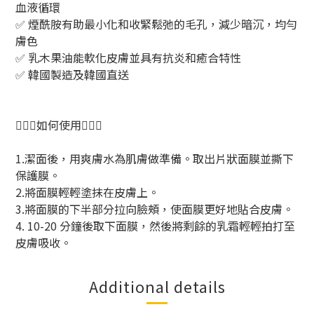
血液循環
✅ 煙酰胺有助最小化和收緊鬆弛的毛孔，減少暗沉，均勻
膚色
✅ 乳木果油能軟化皮膚並具有抗炎和癒合特性
✅ 韓國製造及韓國直送
💆🏻‍♀️如何使用💆🏻‍♀️
1.潔面後，用爽膚水為肌膚做準備。取出片狀面膜並撕下
保護膜。
2.將面膜輕輕塗抹在皮膚上。
3.將面膜的下半部分拉向臉頰，使面膜更好地貼合皮膚。
4. 10-20
分鐘後取下面膜，然後將剩餘的乳霜輕輕拍打至
皮膚吸收。
Additional details