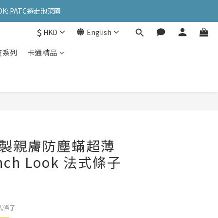
OK: PATC遊走泡菜國
OK: PATC遊走泡菜國
$
HKD
English
l
疫系列
卡通精品
OK: PATC遊走泡菜國
國製親膚防塵蟎超薄
ench Look 法式條子
 法式條子