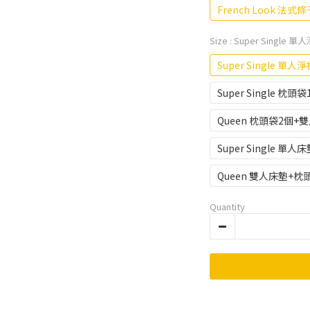
French Look 法式
Size
: Super Single
Super Single 單
Super Single 枕頭
Queen 枕頭袋2個+雙
Super Single 單
Queen 雙人床墊+枕
Quantity