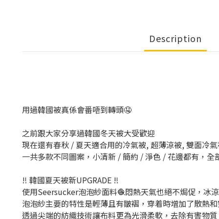
Description
用過韓國被真係會番唔到轉頭🤤
之前跟大家分享過韓國冬天被大受歡迎
現在還有春秋 / 夏天適合用的冷氣被, 超薄涼被, 雙面冷氣
一共多款不同圖案，小清新 / 簡約 / 淨色 / 花邊都有，全部韓國製
‼️ 韓國夏天被新UPGRADE ‼️
使用Seersucker泡泡紗面料🧶悶熱天氣也絕不焗促，冰涼感
泡泡紗主要的特性是輕薄且有皺褶，穿着時增加了散熱和
透過尖端的紡織技術讓布料更為光滑柔軟，去除有害物質