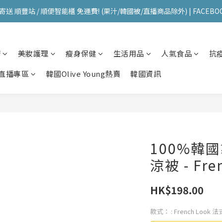
送 順豐站 / 順便智能櫃 免運費! (果汁/韓國被/直播商品除外) | FACEBO
送 順豐站 / 順便智能櫃 免運費! (果汁/韓國被/直播商品除外) | FACEBO
每星期韓國直送香港 🇰🇷🛫🇭🇰  | 即加IG留意最新優惠! ID: pselect_seou
櫥
美妝護理
瘦身保健
生活用品
人氣食品
抗
送 順豐站 / 順便智能櫃 免運費! (果汁/韓國被/直播商品除外) | FACEBO
直播專區
韓國Olive Young熱賣
韓國資訊
100%韓
涼被 - Fr
HK$198.00
款式：
: French Look