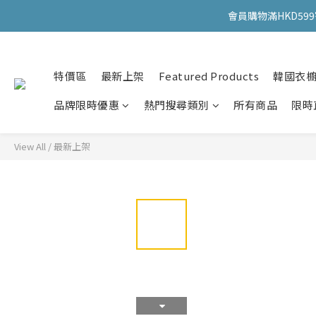
會員購物滿HKD599寄
會員購物滿HKD599寄
特價區
最新上架
Featured Products
韓國衣
會員購物滿HKD599寄
品牌限時優惠
熱門搜尋類別
所有商品
限時
View All
/
最新上架