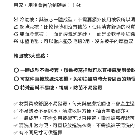
用感，用後會番唔到轉頭！！🤤
🧸 冷氣被：與被芯一體成型，不需要額外使用被袋所以
🧸 超薄涼被：比較輕薄和沒有被芯，使用清爽舒適的材
🧸 雙面冷氣被：一面是透氣泡泡紗，一面是柔軟半極細
🧸 床墊毛毯：可以當床墊及毛毯2用，沒有被子的厚重
韓國被3大重點：
⭕ 一體成型不需被套，鑽進被窩裡就可以直接感受到柔
⭕ 可整件直接放進洗衣機，免卻換被袋時大費周章的煩
⭕ 特殊面料不易皺，親膚，防菌不易發霉
✅ 材質柔軟舒服不易發霉，每天與皮膚接觸也不會產生過
✅ 不易皺及不易縮水，清洗收納方便，抽真空收藏亦可
✅ 一體成型，不需要用被袋可以直接蓋，鑽進被窩裡就
✅ 清洗非常方便，可直接放進洗衣機，不需換被子清洗
✅ 有不同尺寸可供選擇