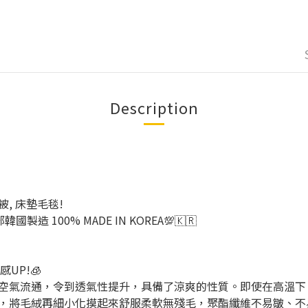
Description
被, 床墊毛毯!
造 100% MADE IN KOREA💯🇰🇷
UP!🧊
空氣流通，令到透氣性提升，具備了涼爽的性質。即使在高溫下
，將毛絨再細小化摸起來舒服柔軟無殘毛，聚酯纖維不易皺、不