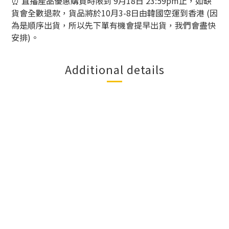
⏰
直播產品優惠購買時限到
9
月
18
日
23:59pm
止，如缺
貨會全數退款，貨品將於
10
月
3-8
日由韓國空運到香港
(
因
為是順序出貨，所以先下單有機會提早出貨，我們會盡快
安排
)
。
Additional details