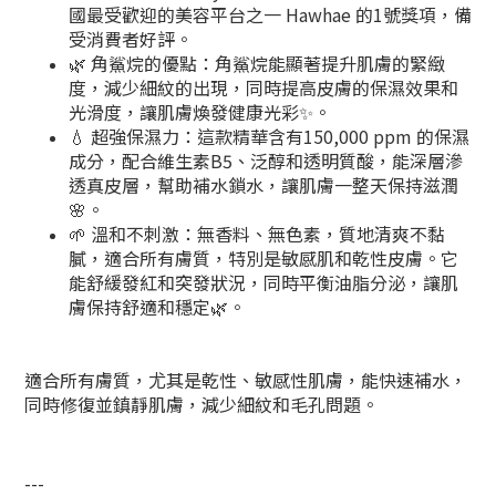
國最受歡迎的美容平台之一 Hawhae 的1號獎項，備
受消費者好評。
🌿 角鯊烷的優點：角鯊烷能顯著提升肌膚的緊緻
度，減少細紋的出現，同時提高皮膚的保濕效果和
光滑度，讓肌膚煥發健康光彩✨。
💧 超強保濕力：這款精華含有150,000 ppm 的保濕
成分，配合維生素B5、泛醇和透明質酸，能深層滲
透真皮層，幫助補水鎖水，讓肌膚一整天保持滋潤
🌸。
🌱 溫和不刺激：無香料、無色素，質地清爽不黏
膩，適合所有膚質，特別是敏感肌和乾性皮膚。它
能舒緩發紅和突發狀況，同時平衡油脂分泌，讓肌
膚保持舒適和穩定🌿。
適合所有膚質，尤其是乾性、敏感性肌膚，能快速補水，
同時修復並鎮靜肌膚，減少細紋和毛孔問題。
---