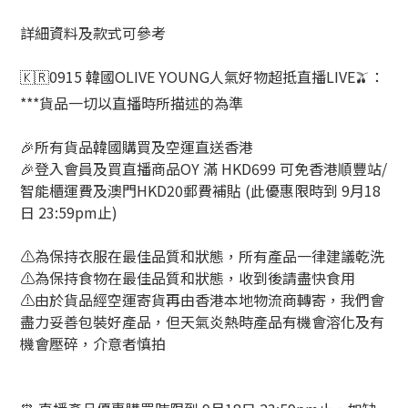
詳細資料及款式可參考
🇰🇷0915 韓國OLIVE YOUNG人氣好物超抵直播LIVE🫒：
***貨品一切以直播時所描述的為準
🎉所有貨品韓國購買及空運直送香港
🎉登入會員及買直播商品OY 滿 HKD699 可免香港順豐站/
智能櫃運費及澳門HKD20郵費補貼 (此優惠限時到 9月18
日 23:59pm止)
⚠️為保持衣服在最佳品質和狀態，所有產品一律建議乾洗
⚠️為保持食物在最佳品質和狀態，收到後請盡快食用
⚠️由於貨品經空運寄貨再由香港本地物流商轉寄，我們會
盡力妥善包裝好產品，但天氣炎熱時產品有機會溶化及有
機會壓碎，介意者慎拍