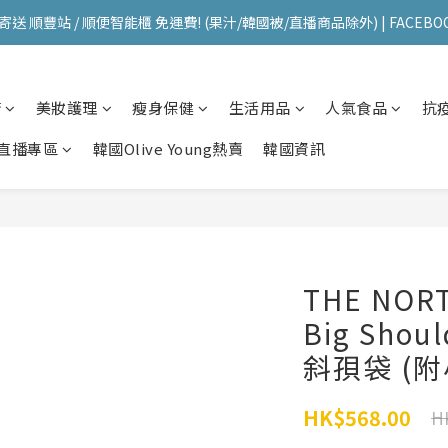
送 順豐站 / 順便智能櫃 免運費! (果汁/韓國被/直播商品除外) | FACEBO
送 順豐站 / 順便智能櫃 免運費! (果汁/韓國被/直播商品除外) | FACEBO
每星期韓國直送香港 🇰🇷🛫🇭🇰  | 即加IG留意最新優惠! ID: pselect_seou
櫥
美妝護理
瘦身保健
生活用品
人氣食品
抗
送 順豐站 / 順便智能櫃 免運費! (果汁/韓國被/直播商品除外) | FACEBO
直播專區
韓國Olive Young熱賣
韓國資訊
THE NORT
Big Sho
斜孭袋 (
HK$568.00
H