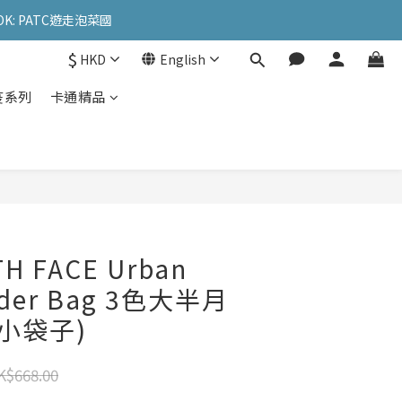
OK: PATC遊走泡菜國
OK: PATC遊走泡菜國
$
HKD
English
l
疫系列
卡通精品
OK: PATC遊走泡菜國
H FACE Urban
ulder Bag 3色大半月
附小袋子)
K$668.00