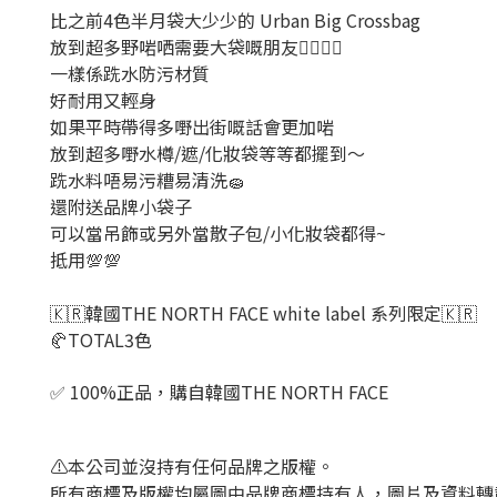
比之前4色半月袋大少少的 Urban Big Crossbag
放到超多野啱哂需要大袋嘅朋友❤️‍🔥❤️‍🔥
一樣係跣水防污材質
好耐用又輕身
如果平時帶得多嘢出街嘅話會更加啱
放到超多嘢水樽/遮/化妝袋等等都擺到～
跣水料唔易污糟易清洗🧽
還附送品牌小袋子
可以當吊飾或另外當散子包/小化妝袋都得~
抵用💯💯
🇰🇷韓國THE NORTH FACE white label 系列限定🇰🇷
🥐
TOTAL3
色
✅ 100%正品，購自韓國THE NORTH FACE
⚠️本公司並沒持有任何品牌之版權。
所有商標及版權均屬圖中品牌商標持有人，圖片及資料轉