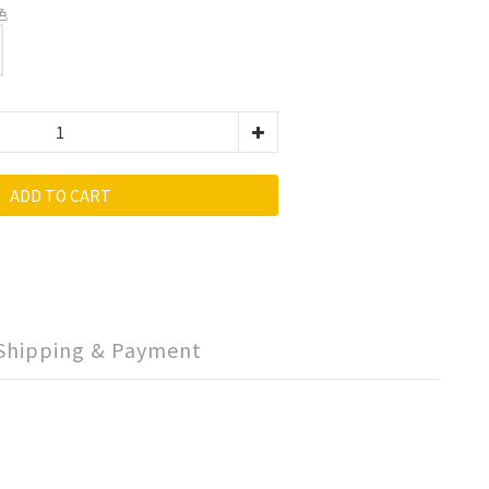
色
ADD TO CART
Shipping & Payment