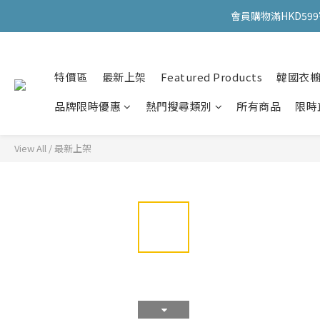
會員購物滿HKD599寄
會員購物滿HKD599寄
特價區
最新上架
Featured Products
韓國衣
會員購物滿HKD599寄
品牌限時優惠
熱門搜尋類別
所有商品
限時
View All
/
最新上架