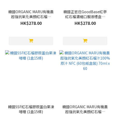
韓國ORGANIC MARU有機農
韓國正官庄GoodBase紅蔘
超強抗氧化美顏紅石榴汁
紅石榴濃縮口服液禮盒裝
100%原汁 NFC (30包禮盒
(10ml x 30包)
HK$278.00
HK$278.00
裝) 70ml x 30
韓國SSF紅石榴膠原蛋白果凍
韓國ORGANIC MARU有機農
啫喱 (1盒15條)
超強抗氧化美顏紅石榴汁