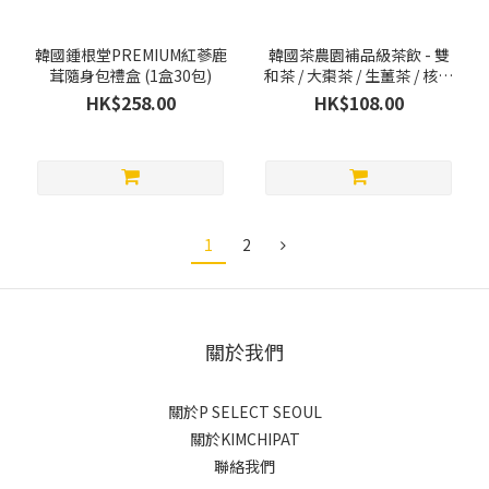
韓國鍾根堂PREMIUM紅蔘鹿
韓國茶農園補品級茶飲 - 雙
茸隨身包禮盒 (1盒30包)
和茶 / 大棗茶 / 生薑茶 / 核桃
杏仁穀物茶 (1盒40包)
HK$258.00
HK$108.00
1
2
關於我們
關於P SELECT SEOUL
關於KIMCHIPAT
聯絡我們