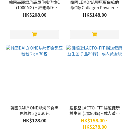
韓國高麗銀丹高單位維他命C
韓國LEMONA膠原蛋白維他
(1000MG) + 維他命D
命C粉 Collagen Powder (1
(1000IU) - 180粒 (3個月份
盒60條)
HK$208.00
HK$148.00
量)
韓國DAILY ONE烘烤即食黑
鍾根堂LACTO-FIT 腸道健康
豆粒粒 2g x 30包
益生菌 (1盒80條) - 成人黃金
版
HK$128.00
HK$158.00 ~
HK$278.00