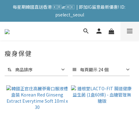
會員購物滿HKD599寄送 順豐站 / 順便智能櫃 免運費! (果汁/韓國
每星期韓國直送香港 🇰🇷🛫🇭🇰  | 即加IG留意最新優惠! ID: 
被/直播商品除外) | FACEBOOK: PATC遊走泡菜國
pselect_seoul
會員購物滿HKD599寄送 順豐站 / 順便智能櫃 免運費! (果汁/韓國
被/直播商品除外) | FACEBOOK: PATC遊走泡菜國
瘦身保健
商品排序
每頁顯示 24 個