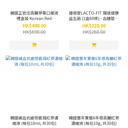
韓國正官庄高麗蔘膏口服液
鍾根堂LACTO-FIT 腸道健康
禮盒裝 Korean Red
益生菌 (1盒60條) - 血糖管理
Ginseng Extract Everytime
無糖版
HK$488.00
HK$228.00
Soft 10ml x 30
HK$698.00
HK$268.00
韓國補血抗疲勞鹿茸紅蔘濃
韓國豐年寶鑑6年根高麗紅蔘
縮液 (每包10ml, 共30包)
濃縮液 (每包10g, 共30包)