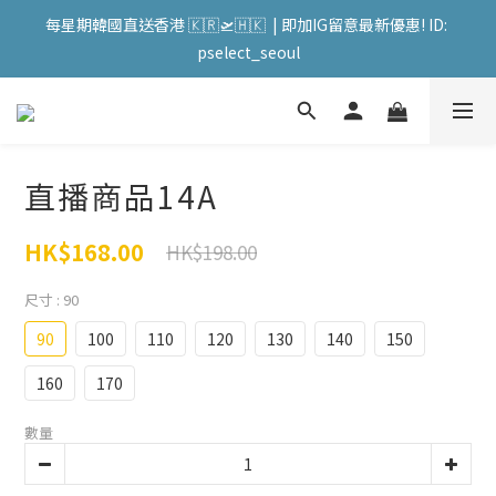
每星期韓國直送香港 🇰🇷🛫🇭🇰  | 即加IG留意最新優惠! ID: 
會員購物滿HKD599寄送 順豐站 / 順便智能櫃 免運費! (果汁/韓國
pselect_seoul
被/直播商品除外) | FACEBOOK: PATC遊走泡菜國
會員購物滿HKD599寄送 順豐站 / 順便智能櫃 免運費! (果汁/韓國
被/直播商品除外) | FACEBOOK: PATC遊走泡菜國
直播商品14A
HK$168.00
HK$198.00
尺寸
: 90
90
100
110
120
130
140
150
160
170
數量