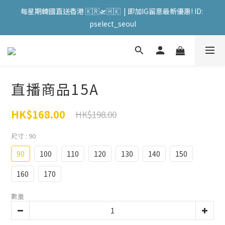
會員購物滿HKD599寄送 順豐站 / 順便智能櫃 免運費! (果汁/韓國
每星期韓國直送香港 🇰🇷🛫🇭🇰  | 即加IG留意最新優惠! ID: 
被/直播商品除外) | FACEBOOK: PATC遊走泡菜國
pselect_seoul
會員購物滿HKD599寄送 順豐站 / 順便智能櫃 免運費! (果汁/韓國
被/直播商品除外) | FACEBOOK: PATC遊走泡菜國
直播商品15A
HK$168.00
HK$198.00
尺寸
: 90
90
100
110
120
130
140
150
160
170
數量