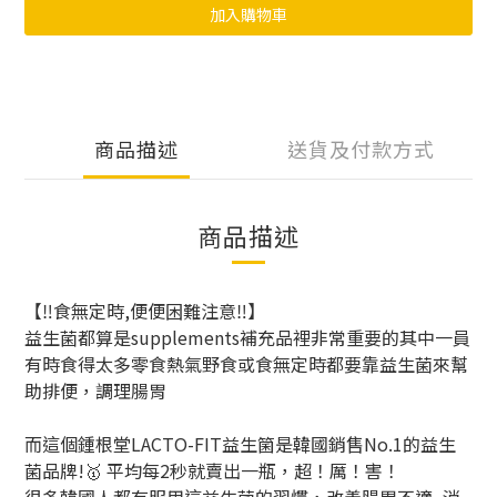
加入購物車
商品描述
送貨及付款方式
商品描述
【‼️食無定時,便便困難注意‼️】
益生菌都算是supplements補充品裡非常重要的其中一員
有時食得太多零食熱氣野食或食無定時都要靠益生菌來幫
助排便，調理腸胃
而這個鍾根堂LACTO-FIT益生箘是韓國銷售No.1的益生
菌品牌!🥇 平均每2秒就賣出一瓶，超！厲！害！