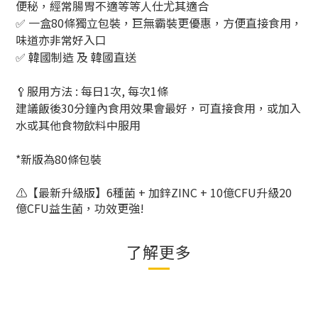
便秘，經常腸胃不適等等人仕尤其適合
✅ 一盒80條獨立包裝，巨無霸裝更優惠，方便直接食用，
味道亦非常好入口
✅ 韓國制造 及 韓國直送
🥄服用方法 : 每日1次, 每次1條
建議飯後
30
分鐘內食用效果會最好，可直接食用，或加入
水或其他食物飲料中服用
*新版為80條包裝
⚠️
【最新升級版】6種菌 + 加鋅ZINC + 10億CFU升級20
億CFU益生菌，功效更強!
了解更多