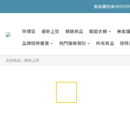
會員購物滿HKD599寄
會員購物滿HKD599寄
特價區
最新上架
精選商品
韓國衣櫥
美妝
會員購物滿HKD599寄
品牌限時優惠
熱門搜尋類別
所有商品
限時
全部商品
/
最新上架