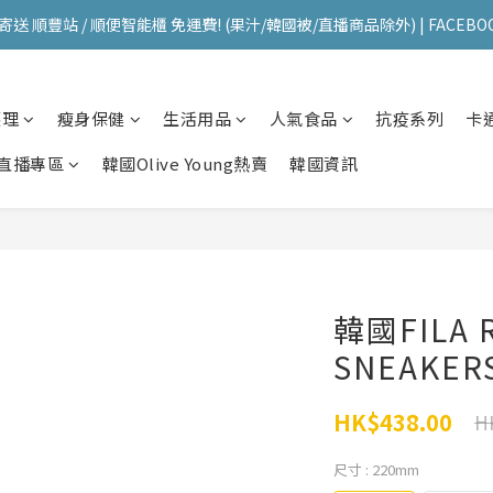
送 順豐站 / 順便智能櫃 免運費! (果汁/韓國被/直播商品除外) | FACEBO
送 順豐站 / 順便智能櫃 免運費! (果汁/韓國被/直播商品除外) | FACEBO
每星期韓國直送香港 🇰🇷🛫🇭🇰  | 即加IG留意最新優惠! ID: pselect_seou
護理
瘦身保健
生活用品
人氣食品
抗疫系列
卡
送 順豐站 / 順便智能櫃 免運費! (果汁/韓國被/直播商品除外) | FACEBO
直播專區
韓國Olive Young熱賣
韓國資訊
韓國FILA 
SNEAKER
HK$438.00
H
尺寸
: 220mm