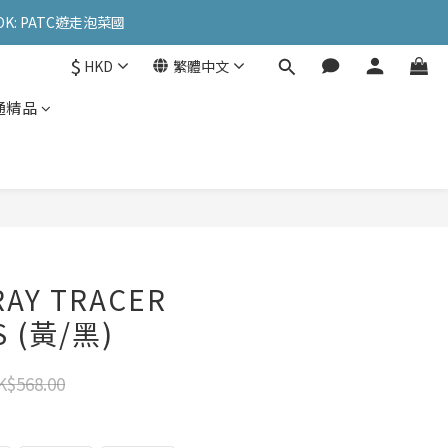
OK: PATC遊走泡菜國
OK: PATC遊走泡菜國
$
HKD
繁體中文
l
通精品
OK: PATC遊走泡菜國
RAY TRACER
S (黃/黑)
K$568.00