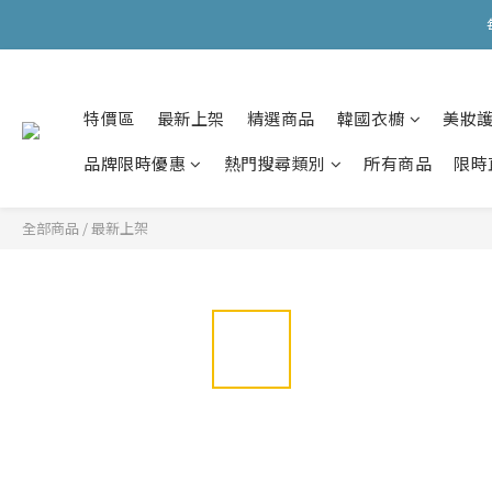
會員購物滿HKD599寄
會員購物滿HKD599寄
特價區
最新上架
精選商品
韓國衣櫥
美妝
品牌限時優惠
熱門搜尋類別
所有商品
限時
全部商品
/
最新上架