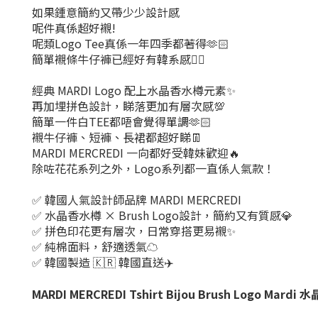
如果鍾意簡約又帶少少設計感
呢件真係超好襯!
呢類Logo Tee真係一年四季都著得🫶🏻
簡單襯條牛仔褲已經好有韓系感❤️‍🔥
經典 MARDI Logo 配上水晶香水樽元素✨
再加埋拼色設計，睇落更加有層次感💯
簡單一件白TEE都唔會覺得單調🫶🏻
襯牛仔褲、短褲、長裙都超好睇👖
MARDI MERCREDI 一向都好受韓妹歡迎🔥
除咗花花系列之外，Logo系列都一直係人氣款！
✅ 韓國人氣設計師品牌 MARDI MERCREDI
✅ 水晶香水樽 × Brush Logo設計，簡約又有質感💎
✅ 拼色印花更有層次，日常穿搭更易襯✨
✅ 純棉面料，舒適透氣☁️
✅ 韓國製造 🇰🇷 韓國直送✈️
MARDI MERCREDI Tshirt Bijou Brush Logo Ma