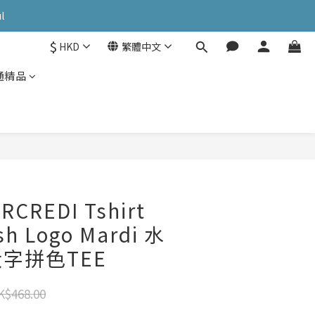
OK: PATC遊走泡菜國
l
$
HKD
繁體中文
OK: PATC遊走泡菜國
通精品
RCREDI Tshirt
sh Logo Mardi 水
字拼色TEE
K$468.00