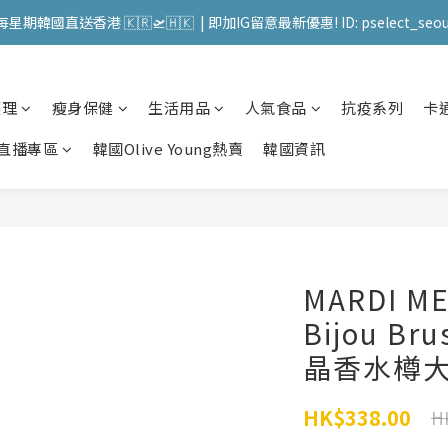
送 順豐站 / 順便智能櫃 免運費! (果汁/韓國被/直播商品除外) | FACEBO
每星期韓國直送香港 🇰🇷🛫🇭🇰  | 即加IG留意最新優惠! ID: pselect_seou
送 順豐站 / 順便智能櫃 免運費! (果汁/韓國被/直播商品除外) | FACEBO
護理
瘦身保健
生活用品
人氣食品
抗疫系列
卡
直播專區
韓國Olive Young熱賣
韓國資訊
MARDI ME
Bijou Bru
晶香水樽大
HK$338.00
H