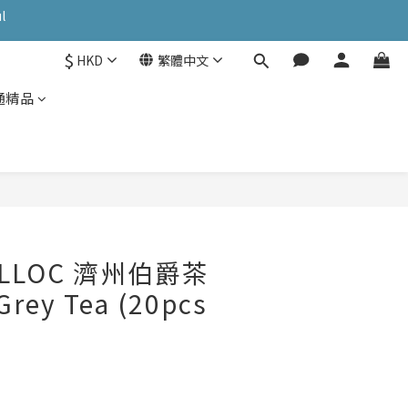
l
OK: PATC遊走泡菜國
OK: PATC遊走泡菜國
$
HKD
繁體中文
通精品
ULLOC 濟州伯爵茶
 Grey Tea (20pcs