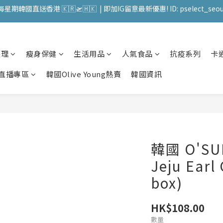
每星期韓國直送香港 🇰🇷🛫🇭🇰  | 即加IG留意最新優惠! ID: pselect_seou
送 順豐站 / 順便智能櫃 免運費! (果汁/韓國被/直播商品除外) | FACEBO
送 順豐站 / 順便智能櫃 免運費! (果汁/韓國被/直播商品除外) | FACEBO
護理
瘦身保健
生活用品
人氣食品
抗疫系列
卡
直播專區
韓國Olive Young熱賣
韓國資訊
韓國 O'S
Jeju Earl
box)
HK$108.00
數量