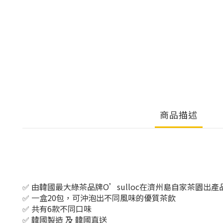
商品描述
✅ 由韓國最大綠茶品牌O’sulloc在濟州島自家茶園出
✅ 一盒20包，可沖泡出不同風味的優質茶飲
✅ 共有6款不同口味
✅ 韓國製造 及 韓國直送