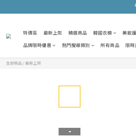
會員購物滿HKD599寄
會員購物滿HKD599寄
特價區
最新上架
精選商品
韓國衣櫥
美妝
品牌限時優惠
熱門搜尋類別
所有商品
限時
全部商品
/
最新上架