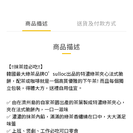
商品描述
送貨及付款方式
商品描述
【
抹茶控必吃
】
‼️
‼️
韓國最大綠茶品牌O’sulloc出品的特濃綠茶夾心法式脆
餅，配茶或咖啡就是一個高質優雅的下午茶! 而且每個獨
立包裝，得體大方，送禮自用佳宜。
✅ 由在濟州島的自家茶園出產的茶葉製成特濃綠茶夾心，
夾在法式脆餅內，一口一滋味
✅ 濃濃的抹茶內餡，滿滿的綠茶香纏繞在口中，大大滿足
味蕾
✅ 上班、煲劇、工作必吃可口零食