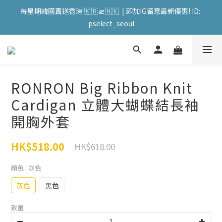
會員購物滿HKD599寄送 順豐站 / 順便智能櫃 免運費! (果汁/韓國
每星期韓國直送香港 🇰🇷🛫🇭🇰  | 即加IG留意最新優惠! ID: 
被/直播商品除外) | FACEBOOK: PATC遊走泡菜國
pselect_seoul
會員購物滿HKD599寄送 順豐站 / 順便智能櫃 免運費! (果汁/韓國
被/直播商品除外) | FACEBOOK: PATC遊走泡菜國
RONRON Big Ribbon Knit
Cardigan 立體大蝴蝶結長袖
開胸外套
HK$518.00
HK$618.00
顏色
: 灰色
灰色
黑色
數量