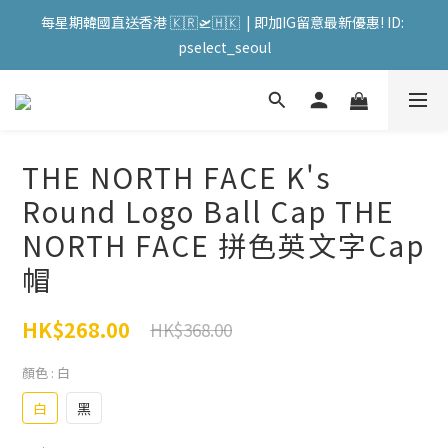
會員購物滿HKD599寄送 順豐站 / 順便智能櫃 免運費! (果汁/韓國
每星期韓國直送香港 🇰🇷🛫🇭🇰  | 即加IG留意最新優惠! ID: 
被/直播商品除外) | FACEBOOK: PATC遊走泡菜國
pselect_seoul
會員購物滿HKD599寄送 順豐站 / 順便智能櫃 免運費! (果汁/韓國
被/直播商品除外) | FACEBOOK: PATC遊走泡菜國
THE NORTH FACE K's
Round Logo Ball Cap THE
NORTH FACE 拼色英文字Cap
帽
HK$268.00
HK$368.00
顏色
: 白
白
黑