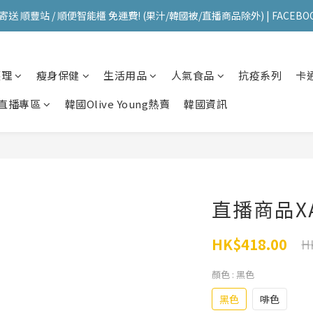
送 順豐站 / 順便智能櫃 免運費! (果汁/韓國被/直播商品除外) | FACEBO
送 順豐站 / 順便智能櫃 免運費! (果汁/韓國被/直播商品除外) | FACEBO
每星期韓國直送香港 🇰🇷🛫🇭🇰  | 即加IG留意最新優惠! ID: pselect_seou
護理
瘦身保健
生活用品
人氣食品
抗疫系列
卡
送 順豐站 / 順便智能櫃 免運費! (果汁/韓國被/直播商品除外) | FACEBO
直播專區
韓國Olive Young熱賣
韓國資訊
直播商品XA
HK$418.00
H
顏色
: 黑色
黑色
啡色