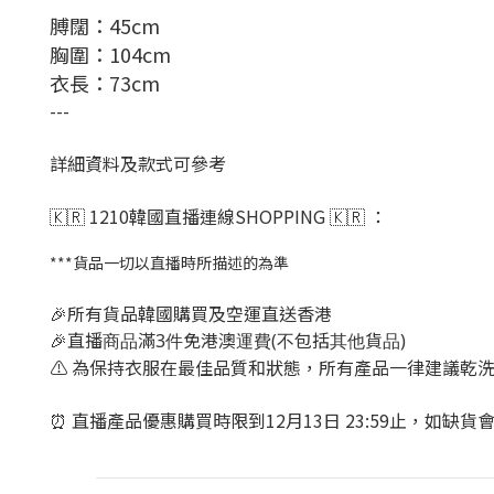
膊闊：45cm
胸圍：104cm
衣長：73cm
---
詳細資料及款式可參考
🇰🇷 1210韓國直播連線SHOPPING 🇰🇷 ：
***貨品一切以直播時所描述的為準
🎉所有貨品韓國購買及空運直送香港
🎉直播商品滿3件免港澳運費(不包括其他貨品)
⚠️ 為保持衣服在最佳品質和狀態，所有產品一律建議乾
⏰ 直播產品優惠購買時限到12月13日 23:59止，如缺