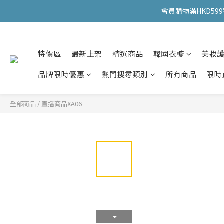
會員購物滿HKD599寄
會員購物滿HKD599寄
特價區
最新上架
精選商品
韓國衣櫥
美妝
會員購物滿HKD599寄
品牌限時優惠
熱門搜尋類別
所有商品
限時
全部商品
/
直播商品XA06