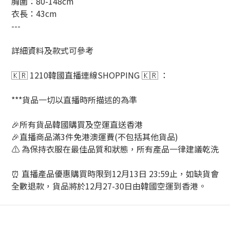
胸圍：80-148cm
衣長：43cm
---
詳細資料及款式可參考
🇰🇷 1210韓國直播連線SHOPPING 🇰🇷 ：
***貨品一切以直播時所描述的為準
🎉所有貨品韓國購買及空運直送香港
🎉直播商品滿3件免港澳運費(不包括其他貨品)
⚠️ 為保持衣服在最佳品質和狀態，所有產品一律建議乾洗
⏰ 直播產品優惠購買時限到12月13日 23:59止，如缺貨會
全數退款，貨品將於12月27-30日由韓國空運到香港。