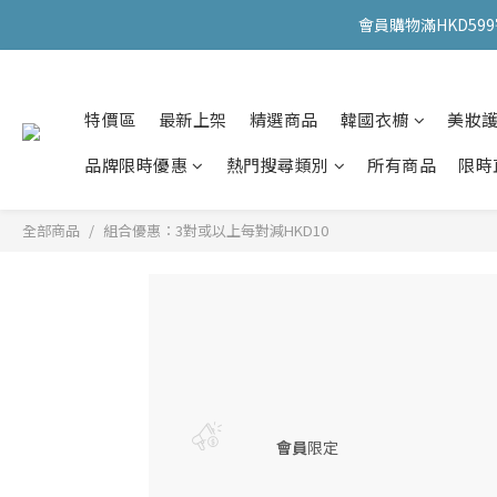
會員購物滿HKD599寄
會員購物滿HKD599寄
特價區
最新上架
精選商品
韓國衣櫥
美妝
會員購物滿HKD599寄
品牌限時優惠
熱門搜尋類別
所有商品
限時
全部商品
組合優惠：3對或以上每對減HKD10
會員
限定