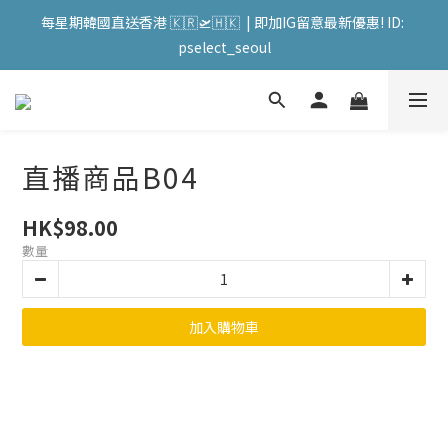
會員購物滿HKD599寄送 順豐站 / 順便智能櫃 免運費! (果汁/韓國
每星期韓國直送香港 🇰🇷🛫🇭🇰  | 即加IG留意最新優惠! ID: 
被/直播商品除外) | FACEBOOK: PATC遊走泡菜國
pselect_seoul
會員購物滿HKD599寄送 順豐站 / 順便智能櫃 免運費! (果汁/韓國
被/直播商品除外) | FACEBOOK: PATC遊走泡菜國
直播商品B04
HK$98.00
數量
加入購物車