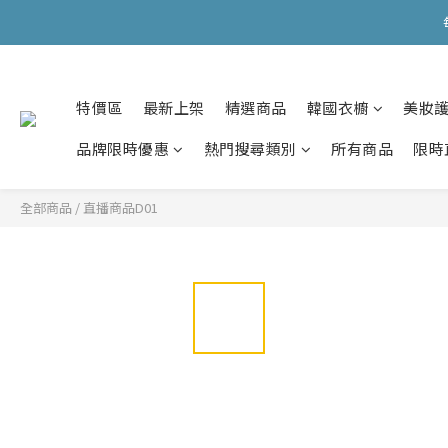
會員購物滿HKD599寄
會員購物滿HKD599寄
特價區
最新上架
精選商品
韓國衣櫥
美妝
品牌限時優惠
熱門搜尋類別
所有商品
限時
全部商品
/
直播商品D01