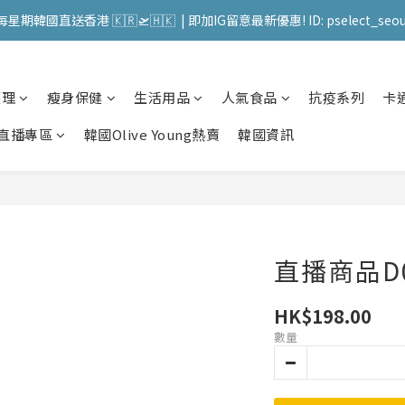
送 順豐站 / 順便智能櫃 免運費! (果汁/韓國被/直播商品除外) | FACEBO
每星期韓國直送香港 🇰🇷🛫🇭🇰  | 即加IG留意最新優惠! ID: pselect_seou
送 順豐站 / 順便智能櫃 免運費! (果汁/韓國被/直播商品除外) | FACEBO
護理
瘦身保健
生活用品
人氣食品
抗疫系列
卡
直播專區
韓國Olive Young熱賣
韓國資訊
直播商品D
HK$198.00
數量