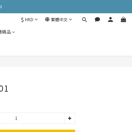
OK: PATC遊走泡菜國
l
$
HKD
繁體中文
OK: PATC遊走泡菜國
通精品
01