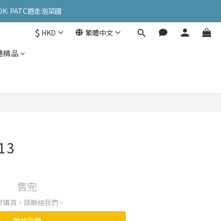
OK: PATC遊走泡菜國
OK: PATC遊走泡菜國
$
HKD
繁體中文
l
通精品
OK: PATC遊走泡菜國
13
售完
想購買，請聯絡我們。
聯絡我們