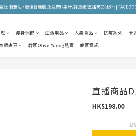
送 順豐站 / 順便智能櫃 免運費! (果汁/韓國被/直播商品除外) | FACEBO
送 順豐站 / 順便智能櫃 免運費! (果汁/韓國被/直播商品除外) | FACEBO
每星期韓國直送香港 🇰🇷🛫🇭🇰  | 即加IG留意最新優惠! ID: pselect_seou
護理
瘦身保健
生活用品
人氣食品
抗疫系列
卡
送 順豐站 / 順便智能櫃 免運費! (果汁/韓國被/直播商品除外) | FACEBO
直播專區
韓國Olive Young熱賣
韓國資訊
直播商品D
HK$198.00
若