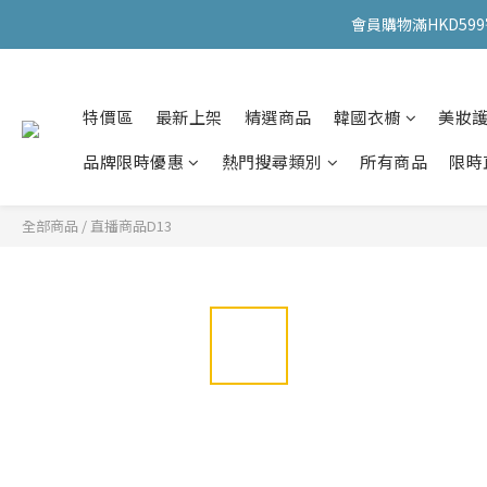
會員購物滿HKD599寄
會員購物滿HKD599寄
特價區
最新上架
精選商品
韓國衣櫥
美妝
會員購物滿HKD599寄
品牌限時優惠
熱門搜尋類別
所有商品
限時
全部商品
/
直播商品D13