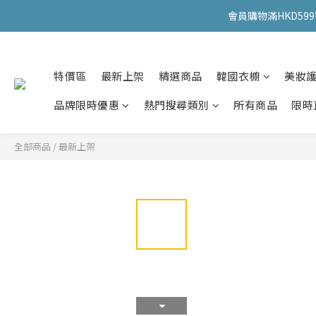
會員購物滿HKD599寄
會員購物滿HKD599寄
特價區
最新上架
精選商品
韓國衣櫥
美妝
會員購物滿HKD599寄
品牌限時優惠
熱門搜尋類別
所有商品
限時
全部商品
/
最新上架