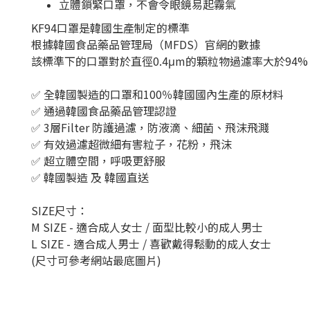
立體鎖緊口罩，不會令眼鏡易起霧氣
KF94口罩是韓國生產制定的標準
根據韓國食品藥品管理局（MFDS）官網的數據
該標準下的口罩對於直徑
0.4μm
的顆粒物過濾率大於
94%
✅ 全韓國製造的口罩和100％韓國國內生產的原材料
✅ 通過韓國食品藥品管理認證
✅ 3層Filter 防護過濾，防液滴、細菌、飛沫飛濺
✅ 有效過濾超微細有害粒子，花粉，飛沫
✅ 超立體空間，呼吸更舒服
✅ 韓國製造 及 韓國直送
SIZE尺寸：
M SIZE - 適合成人女士 / 面型比較小的成人男士
L SIZE - 適合成人男士 / 喜歡戴得鬆動的成人女士
(尺寸可參考網站最底圖片)