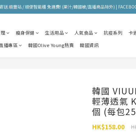
送 順豐站 / 順便智能櫃 免運費! (果汁/韓國被/直播商品除外) | FACEBO
送 順豐站 / 順便智能櫃 免運費! (果汁/韓國被/直播商品除外) | FACEBO
每星期韓國直送香港 🇰🇷🛫🇭🇰  | 即加IG留意最新優惠! ID: pselect_seou
護理
瘦身保健
生活用品
人氣食品
抗疫系列
卡
送 順豐站 / 順便智能櫃 免運費! (果汁/韓國被/直播商品除外) | FACEBO
直播專區
韓國Olive Young熱賣
韓國資訊
韓國 VIUUM
輕薄透氣 K
個 (每包25
HK$158.00
H