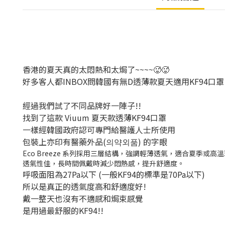
香港的夏天真的太悶熱和太焗了~~~~🥵🥵
好多客人都INBOX問韓國有無D透薄款夏天適用KF94口罩
經過我們試了不同品牌好一陣子!!
找到了這款 Viuum 夏天款透薄KF94口罩
一樣經韓國政府認可專門給醫護人士所使用
包裝上亦印有醫藥外品(의약외품) 的字眼
Eco Breeze 系列採用三層結構，強調輕薄透氣，適合夏季或高
透氣性佳，長時間佩戴時減少悶熱感，提升舒適度。
呼吸面阻為27Pa以下 (一般KF94的標準是70Pa以下)
所以是真正的透氣度高和舒適度好!
戴一整天也沒有不適感和焗束感覺
是用過最舒服的KF94!!