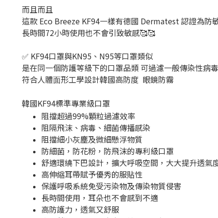
而且而且
這款 Eco Breeze
KF94
一樣有德國 Dermatest
認證為防
長時間
72
小時使用也不會引致敏感
🥰🥰
✅ KF94口罩與KN95、N95等口罩類似
是在同一個防護等級下的口罩品類 可過濾一般傳染性病
符合⼈體⾯形⼯學設計韓國高防度 眼鏡防霧
韓國KF94標準專業級口罩
阻擋超過99%顆粒過濾效率
阻隔飛沫、病毒、細菌傳播感染
阻擋細小灰塵及微細懸浮物質
防細菌，防花粉，防飛沫的專利級口罩
舒適環繞下巴設計，擴大呼吸空間，大大提升透氣
高伸縮耳帶賦予優秀的服貼性
保護呼吸系統免受污染物及傳染物質侵害
長時間使用，耳朵也不會感到不適
高防護力，透氣又舒服