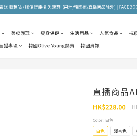
送 順豐站 / 順便智能櫃 免運費! (果汁/韓國被/直播商品除外) | FACEBO
送 順豐站 / 順便智能櫃 免運費! (果汁/韓國被/直播商品除外) | FACEBO
每星期韓國直送香港 🇰🇷🛫🇭🇰  | 即加IG留意最新優惠! ID: pselect_seou
櫥
美妝護理
瘦身保健
生活用品
人氣食品
抗
送 順豐站 / 順便智能櫃 免運費! (果汁/韓國被/直播商品除外) | FACEBO
直播專區
韓國Olive Young熱賣
韓國資訊
直播商品A
HK$228.00
H
Color
: 白色
白色
淺杏色