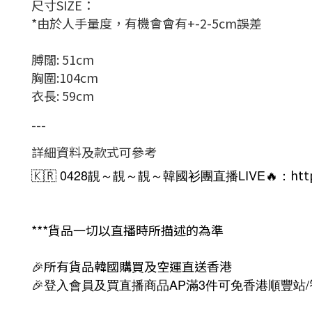
尺寸SIZE：
*由於人手量度，有機會會有+-2-5cm誤差
膊闊: 51cm
胸圍:104cm
衣長: 59cm
---
詳細資料及款式可參考
🇰🇷 0428靚～靚～靚～韓國衫團直播LIVE🔥：
htt
***貨品一切以直播時所描述的為準
🎉所有貨品韓國購買及空運直送香港
🎉登入會員及買直播商品AP滿3件可免香港順豐站/