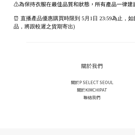
⚠️為保持衣服在最佳品質和狀態，所有產品一律建
⏰
直播產品優惠購買時限到
5月1日 23:59為止
，如
)
品，將跟較遲之貨期寄出
關於我們
關於P SELECT SEOUL
關於KIMCHIPAT
聯絡我們