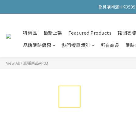
會員購物滿HKD599寄
會員購物滿HKD599寄
特價區
最新上架
Featured Products
韓國衣
會員購物滿HKD599寄
品牌限時優惠
熱門搜尋類別
所有商品
限時
View All
/
直播商品AP03