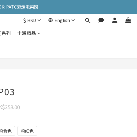
OK: PATC遊走泡菜國
OK: PATC遊走泡菜國
$
HKD
English
l
疫系列
卡通精品
OK: PATC遊走泡菜國
P03
K$258.00
粉紫色
粉紅色